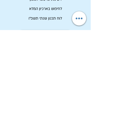
לחיפוש בארכיון המלא
לוח תכנון שנתי תשפ"ו
לתרום למכון שיטים
שמירה על זכויות יוצרים
מכון שיטים
ארכיון החגים הקיבוצי
טל:
04-6536344
פקס:
04-6532683
מייל:
machon@chagim.org.il
קיבוץ בית השיטה
1080100
ע"ר מס
58-0459212