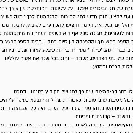
עה שניתן לצפות לה ולהסביר אותה על רקע הדמיון באפים של שני
ת של חג הביכורים אצלנו ועל עליונותו המוחלטת אין צורך להר
ו עוז להציע תוכן חדש לחג הסוכות. ההזדמנות לכך ניתנה כאשר 
 הילדים, נטלו את היזמה והציעו להכין ערב לקיבוץ, לחגיגה מש
ות לנעורים"). חג זה סבל אף הוא בשנים האחרונות מ"תסמונת סו
 הספר המשותף וההפרדה בין סיום כתה ו' בבית הספר לחגיגות
ם כבר הונהג "שידוך" מעין זה בין חג שצלע לאורך שנים ובין חג
נם של שני הצדדים. מעתה – נחוג בכל שנה את אסיף עוללינו
ללות הכרם והמטע.
ו בחג בר-המצוה. שהופך לחג של הקיבוץ בסגנונו ובתכנו.
יה של מסיבת ערב-סוכות, כאשר הקשר לחג יתבטא בעיקר ע"י היש
 בתכנית הערב, והדגש העיקרי של הערב יהיה על הקבוצה החוג
 (השנה – קבוצת "עופרים").
ות והקצאת ימי העבודה לארגון החג ומסיבת בר-המצוה ישתנה במ