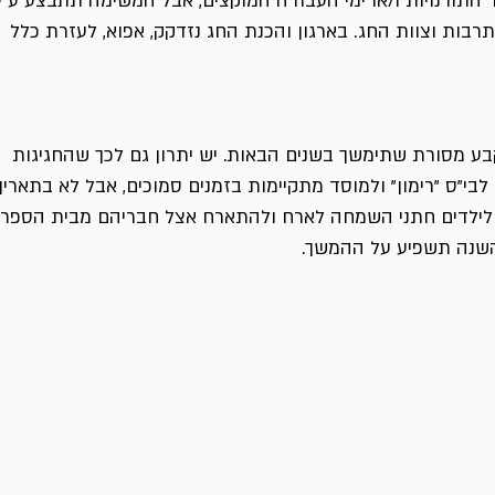
 התורנויות ו/או ימי העבודה המוקצים, אבל המשימה תתבצע ע"י
רבות וצוות החג. בארגון והכנת החג נזדקק, אפוא, לעזרת כלל
ע מסורת שתימשך בשנים הבאות. יש יתרון גם לכך שהחגיגות
בי"ס "רימון" ולמוסד מתקיימות בזמנים סמוכים, אבל לא בתאריך
 לילדים חתני השמחה לארח ולהתארח אצל חבריהם מבית הספר. 
שנה תשפיע על ההמשך.