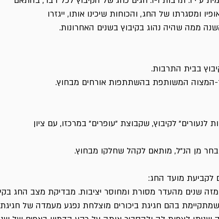
ת ע"י ו. תרבות ו-ו. חגים כחג של הקיבוץ לכל דבר, בהתאם
יו ומסגרתו של החג, והכוחות שיכינו אותו, ייגזרו
השנה ממה שהיה נהוג בקיבוץ בשנים האחרונות.
בוץ בבית התרבות.
ר-המצוה המשותפת בהשתתפות אורחים מבחוץ.
 לנעורים" לקיבוץ, שקבוצת "עופרים" במרכזו, עם ציון
בחר מן הנ"ל, מותאם לקהל שחלקו מבחוץ.
 לקביעת מועד החג:
מזה שנים מהעדר מסורת ומחוסר יציבות. מבדיקת מצב החג בקי
 שמתקיימת בהם חגיגת ביכורים מוצלחת נפגע מעמדה של חגיגת