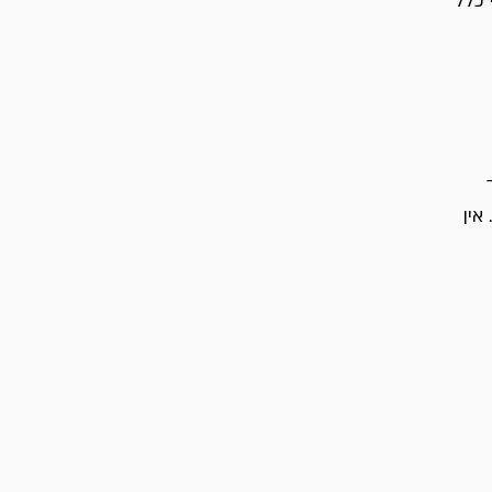
 כלל
אין