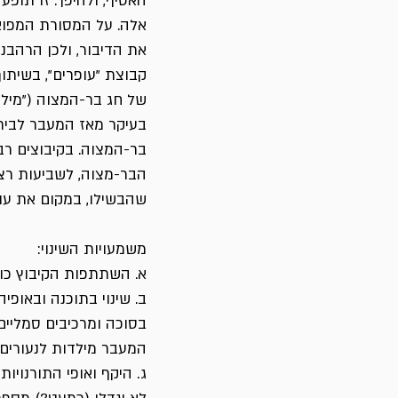
האסיף, ולהיפך. זו תופ
אלה. על המסורת המפואר
את הדיבור, ולכן הרהבנ
קבוצת "עופרים", בשיתוף
של חג בר-המצוה ("מילד
בעיקר מאז המעבר לבית
בר-המצוה. בקיבוצים רבי
הבר-מצוה, לשביעות רצו
שהבשילו, במקום את עו
משמעויות השינוי:
א. השתתפות הקיבוץ כול
ב. שינוי בתוכנה ובאופ
בסוכה ומרכיבים סמליים
המעבר מילדות לנעורים.
ג. היקף ואופי התורנוי