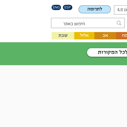
ENG
ESP
לתרומה
ILS (
וז
אב
אלול
שבת
כל המקורות