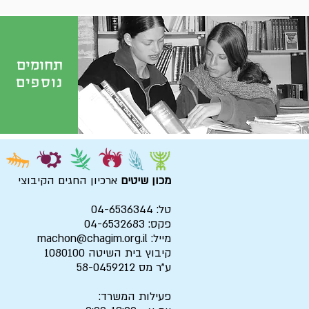
תחומים
נוספים
מכון שיטים
ארכיון החגים הקיבוצי
טל: 04-6536344
פקס: 04-6532683
מייל:
machon@chagim.org.il
קיבוץ בית השיטה 1080100
ע"ר מס 58-0459212
פעילות המשרד: