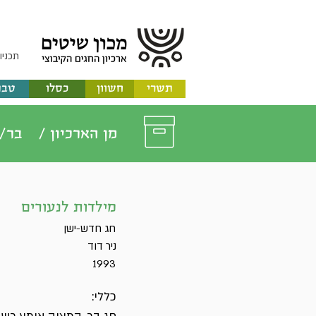
תכניו
תשרי
חשוון
כסלו
טבת
מן הארכיון /
בר/
מילדות לנעורים
חג חדש-ישן
ניר דוד
1993
כללי: