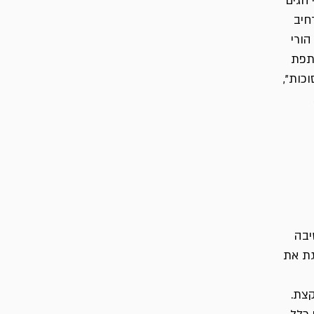
 חגים
חיב
הורי
ותפת
כות",
יבה
גת את
קצת.