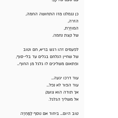
כן נגמלנו מִזוֹ התחושה החמה,
הזרה,
המוּזֶרֶת,
של קצת נחמה.
לפעמים זהו רגש בריא, חם וטוב
של שחיין הנלחם בגלים עד בלי-סוף,
ופתאום משליכים לו גלגל מן החוף...
עוד דרכו יגעה...
עוד הפור לא נפל...
אך תודה הוא צועק
אל משליך הגלגל.
טוב היום... ביחוד אם נוסף לַמַּחְזֶה