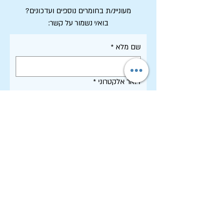
מעוניינ/ת בחומרים נוספים ועדכונים?
בוא/י נשמור על קשר:
שם מלא
*
דואר אלקטרוני
*
אני מסכים/ה לקבל דיוור ממכון שיטים, 
וקראתי את 
מדיניות הפרטיות
 של 
האתר
*
רשמו אותי!
תקנון האתר - שימוש, פרטיות וסחר
הצהרת נגישות