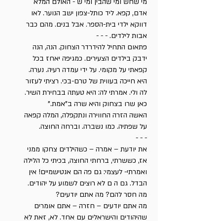
מי שחש ומי שהבין ומי ש - האולם המלא
אדם, קפא. ליד כותל-צפון ישב הנוער. לאו
דווקא ילדי בית-הספר. אבל בנים. מהם כבר
אבות לילדים. - - -
פתאום התחיל להידרדר הצחוק. הנה, הנה
ידבק בילדים הצעירים. כמגיפה יאחז בכל
קפאתי על מקומי. על ידי עמדה רעיה. נערה.
היא חייכה בעווית של טרם-בכי. רציתי לעזור
לה ולי. אמרתי לה: היא טעתה בבחירת השיר.
כאן שרו בצחוק והיא שרה ב"אמת."
האשה הזרה החווירה ונתקפלה, המלה קפאה
על שפתיה. כמו נשברה. וברחה החוצה.
- - -
את יודעת – אמרה – כשהילדים צחקו ממני
אז, כששרתי, ברחתי החוצה, בכיתי כל הלילה
ואמרתי- לעצמי: גם פה הם אנטישמיים! אין
הבדל. גם ה ם לא רוצים לשמוע על יהודים.
מה חסר להם? מה אתם יודעים?
מה אתם יודעים – חזרה – אתם אומרים
שהיהודים והישראלים עם אחד. לא, זאת לא