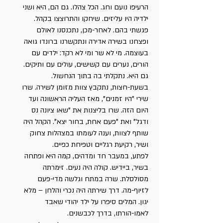
הרעיפו נועם וחג. הכל צהלו. גם הם, היא ושני
ילדיה היו עליזים. שיחקו והתרוצצו בקהל.
פגשתי בהם. לאחר-מכן, נתכנסנו לאולם
ופצחנו בשירה אדירה ונתקשרנו ברונדו גואה
בעוצמה. מי לא שר ומי לא רקד: ילדים עם
הורים, נערים עם קשישים, עולים עם ותיקים.
גם היא. נתקלתי בה בתוך הנחשול.
בשעת-חצות, נתקבץ צוות מזומן לשירה. שרו
שירי "היו זמנים", מאז העליה הראשונה ועד
היום הזה. שרו בליצנות את "שאו ציונה נס
ודגל" ואת "פעם אחת, בחור יצא". הקהל היה
שותף לצוות, וענה לעומתו במצהלות צחוק
ושיר, רקיעת רגליים וטפיחת כפיים.
לפתע, במעבר חד ומדהים, קמה היא ופתחה
בשיר, ביידיש. קולה היה נעים. זימרתה
מסולסלת. שרה במתח וגלשה מדי-פעם
לזיוף-מה. דרך שירתה היה נכרי והלחן – מלא
יגון. המלים סיפרו על ילד יהודי שאבד
לאמו-הורתו, בדרך לכבשנים.