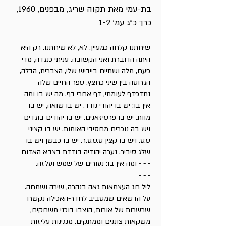
בת-עמי מאת תקוה שריג, מבפנים, 1960,
כרך כ"ג עמ' 1-2
שיחתנו קלחה כמעיין. לא, לא שיחתנו. רק היא
היתה הדוברת ואני הקשובה. עניתי כנגדה, מדי
פעם, מלה ושתיים ביידיש שלי, הצברית, הדלה,
הגרוסה בין שיני כחצץ. ספר החיים שלה
נתדפדף לעומתי, דף אחרי דף. מה יש בו ומה
אין בו: יש בו יהודי נודד. יש בו שואה, יש בו
מוות. יש בו פרטיזאנים. יש בו יהודים בוגדים
ויש בה נוכרים מחסידי האומות. יש בו קציני
ס.ס. ויש בו קצין ס.ס.ס.ר. יש בו כבשן ויש בו
שלג סיביר. נערה יהודיה בודדת בצבא האדום
- - - ומה אין בו: נעורים של שמש ועלזה.
- - -
ליל חג העצמאות גאה בנהרה, שירה ושמחה.
על הדשאים שמסביב לחדר-האכילה נקשרו
שרשרות של אורות, הוצבו דוכני משחקים,
משקאות צוננים וממתקים. מנגינות עליזות