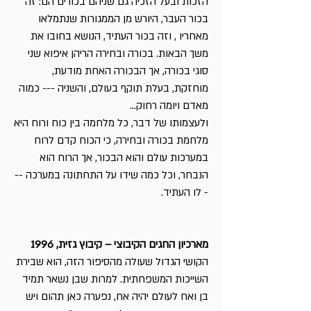
הזכות ובעל הזכיה גם שניהם בכורים הם: זה
בכור העבר, היורש מן הממגורות שנתמלאו
מאחריו , וזה בכור העתיד, הנושא בחובו את
משך הבאות. בכורה ובחירה הריהן איפוא שני
סוגי בכורה, אך הבכורה האחת מודעת,
מוחזקת, בעלת תוקף בעולם, והשניה --- כמוה
מאדם ויומה רחוק...
ולעצמותו של דבר, כל מלחמה בין כוח ורוח היא
מלחמת בכורה ובחירה, כי הכוח קדם לרוח
במערכות עולם והוא הבכור, אך הרוח הוא
הנבחר, וכל כמה שידו על התחתונה במערכה --
- לו העתיד.
מארכיון החגים הקיבוצי – קיבוץ גזית, 1996
הקושי הגדול שעולה מהסיפור הזה, הוא שבירת
השייכות המשפחתית. למרות שבן נשאר תמיד
בן ואח לעולם יהיה אח, נפערה כאן תהום ויש