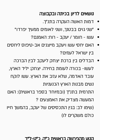
נושאים לדיון בכיתה ובקבוצה
דמות האשה העקרה בתנ"ך.
"שני גוים בבטנך, ושני לאומים ממעיך יפרדו"
עשו - חומר / יעקב - רוח: האמנם?
האם יחסי עשו ויעקב מייצגים אב-טיפוס ליחסים
בין ישראל לעמים?
הבדלים בין ברכת יצחק ליעקב לבין הברכה
לעשו- בכורה לעומת בחירה. יצחק: יליד הארץ,
עובד האדמה, שלא עזב את הארץ. עשו לוקח
נשים מבנות הארץ הכנעניות
התרמית בתנ"ך (ובמיוחד בספר בראשית): האם
המעשה מצדיק את האמצעים ?
(שימו לב: בגין התכסיסים של יעקב, בהמשך חייו
כולם משקרים לו)
קטע מהפרשה בראשית כ"ה, כ"ט-ל"ד