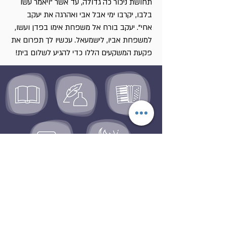
תחושת ניכור כה גדולה, עד אשר "ויאמר עשו
בלבו, יקרבו ימי אבל אבי ואהרגה את יעקב
אחי". יעקב בורח אל משפחת אימו בפדן ועשו,
למשפחת אביו, לישמעאל. עכשיו לך תפרום את
פקעת המשקעים הללו כדי להגיע לשלום בית!