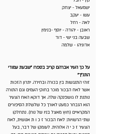
קין - הבל
ישמעאל - יצחק
עשו - יעקב
לאה - רחל
ראובן - יהודה - יוסף -בנימין
שבעה בני ישי - דוד
אדוניהו - שלמה
על כך העיר אברהם קריב בספרו "שבעת עמודי
התנ"ך"
זוהי התנגשות בין בכורה ובחירה. יתרון הזכות
אשר לאח הבכור מוכר בחוקי העמים וגם התורה
נותנת לו גושפנקה שלה. אך דוקא האח הצעיר
הוא הנבחר כמעט לאורך כל שלשלת הסיפורים
המקראיים (חוץ מאצל בניו של נוח). נתחלקו
שתי הרשויות: לאח הבכור ז כ ו ת אנושית, לאח
הצעיר ז כ י ה אלוהית. לעומקו של דבר, בעל