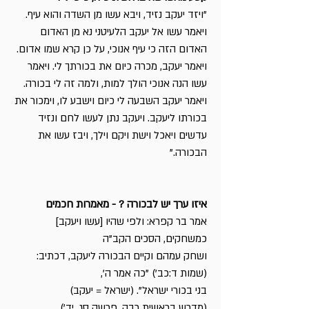
"ויזד יעקב נזיד, ויבא עשו מן השדה והוא עיף.
ויאמר עשו אל יעקב הלעיטני נא מן האדום
האדום הזה כי עיף אנוכי, על כן קרא שמו אדום.
ויאמר יעקב, מכרה כיום את בכורתך לי. ויאמר
עשו הנה אנוכי הולך למות, ולמה זה לי בכורה.
ויאמר יעקב השבעה לי כיום וישבע לו, וימכור את
בכורתו ליעקב. ויעקב נתן לעשו לחם ונזיד
עדשים ויאכל וישת ויקם וילך, ויבז עשו את
הבכורה."
איזו ערך יש לבכורה ? - מאמרות חכמים
אמר בר קפרא: ולפי שהיו [עשו ויעקב]
כמשחקים, הסכים הקב"ה
ושחק עמהם וקיים הבכורה ליעקב, דכתיב:
(שמות ד:כב') "כה אמר ה',
בני בכורי ישראל". (ישראל = יעקב)
(מדרש בראשית רבה, פרשה סג, יד')