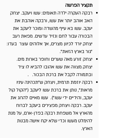
תקציר הפרשה
רבקה העקרה ילדה תאומים: עשו ויעקב. יצחק
האב אוהב יותר את עשו, ורבקה אוהבת את
יעקב. עשו בא עייף מהשדה ומוכר ליעקב את
הבכורה עבור לחם ונזיד עדשים. מפאת רעב
יצחק יורד לכיוון מצרים, אך אלוהים עוצר בעדו:
"גור בארץ הזאת".
יצחק זורע מאה שערים וחופר בארות מים.
יצחק מצווה את עשו אהובו להביא לו ציד
ובתמורה לקבל את ברכת הבכור. .
רבקה יוזמת תרמית, ויצחק ש"תכהינה עיניו
מראות", נותן את ברכת עשו ליעקב ("הקול קול
יעקב, והידיים ידי עשו"). עשו מאיים להרוג את
יעקב. רבקה ויצחק מפצירים ביעקב לברוח
מהארץ אל משפחת רבקה בפדן-ארם, על מנת
להימלט מעשו וכדי שלא יקח אישה מבנות
הארץ.