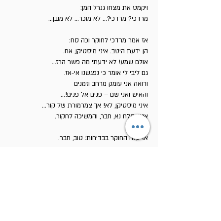
ויקמט את מצחו גנרל המן:
מרדכי? מרדכי?... לא מוכר... לא מובן...
אז אמר מרדכי לחוקר וכה סח:
הן ידעת היטב. איני מיסטיקן, אח.
אולם שמע! לא ידעתי מה פשר הרז...
גם ליבי לי אומר כי נפגשנו אי-אז.
ורואה אני עומק מרחב וזמנים
והאיש ואני שם – פנים אל פנים!...
איני מיסטיקן, לא! אך צמרמורת של קור...
אנא, סלח נא, חבר, והמשיכה לחקור.
אז ענה החוקר בבדיחות: טוב, חבר.
כנראה נפגשתם
בגלגול אחר...
כך הִתֵּל קומנדנט
פיוטר שויסקי.
וסביב עמד לילה,
כחלחל,