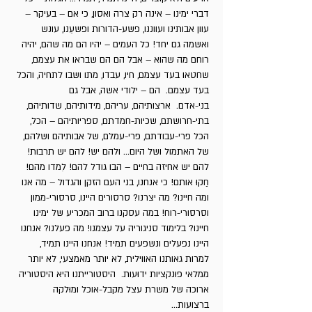
דברי ימינו – אינה רק צרה ואסון, כי אם – בעיקר –
עוון אבותינו ועווננו, פשע-הדורות ופשעֵנו, עונש
ואשמה גם יחד! כל העמים – יהיו הם מה שהם, יהיה
רוחם מה שהוא – אבל הם הם שבראו את עצמם,
שחטאו בעד עצמם, חיו, עבדו, מתו ושבו לתחיה, והכל
בעד עצמם. הם – ילודי אשה, אבל גם
בני-אדם. ארצותיהם, עריהם, מידותיהם, שדותיהם,
בתי-חרושתם, שכיות-חמדתם, ספריותיהם – הכל,
הכל פרי-עבודתם, פרי-עמלם, של אבותיהם ושלהם,
של האתמול ושל היום... ולהם יש! להם יש תרבות!
להם יש אחיזה בחיים – הבו גודל להם! לִמדו מהם!
חַקוּ אותם! כי אנחנו, בני העם הזקן והגדול – מה אנו
ומה חיינו? מה יצרנו? סרסורים היינו, סרסורי-ממון
וסרסורי-רוח! במה עסקנו ברוב המכריע של ימינו
חיינו? בלימוד סניגוריה על עצמנו! מה פעלנו? אנחנו
היינו נפעלים ונשפעים תמיד! אנחנו היינו תמיד,
למרות גאותנו האווילית, לא יותר מאמצעי, לא יותר
ממלאי פוּנקציות ידוּעות. היסטורייתנו היא היסטוריה
ארוכה של משרת עצל מקבל-אוכל ומוּלקה
ברצועות...