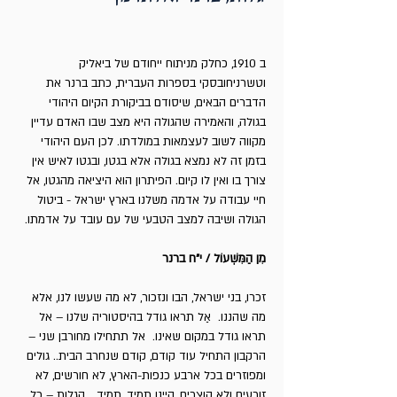
ב 1910, כחלק מניתוח ייחודם של ביאליק
וטשרניחובסקי בספרות העברית, כתב ברנר את
הדברים הבאים, שיסודם בביקורת הקיום היהודי
בגולה, והאמירה שהגולה היא מצב שבו האדם עדיין
מקווה לשוב לעצמאות במולדתו. לכן העם היהודי
בזמן זה לא נמצא בגולה אלא בגטו, ובגטו לאיש אין
צורך בו ואין לו קיום. הפיתרון הוא היציאה מהגטו, אל
חיי עבודה על אדמה משלנו בארץ ישראל - ביטול
הגולה ושיבה למצב הטבעי של עם עובד על אדמתו.
מִן הַמִּשְׁעוֹל / י"ח ברנר
זכרו, בני ישראל, הבו ונזכור, לא מה שעשו לנו, אלא
מה שהננו. אַל תראו גודל בהיסטוריה שלנו – אל
תראו גודל במקום שאינו. אל תתחילו מחורבן שני –
הרקבון התחיל עוד קודם, קודם שנחרב הבית.. גולים
ומפוזרים בכל ארבע כנפות-הארץ, לא חורשים, לא
זורעים ולא קוצרים, היינו תמיד, תמיד... הגלות – כל