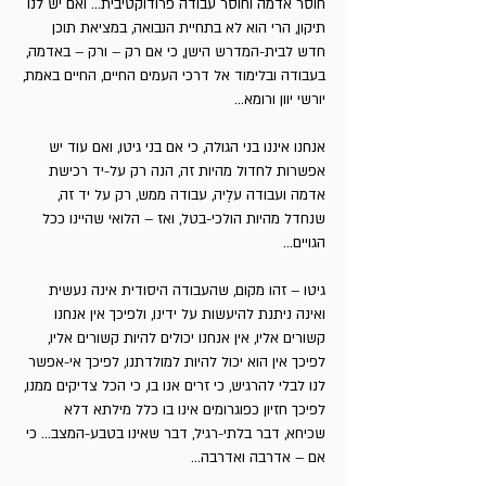
חוסר אדמה וחוסר עבודה פרודוקטיבית... ואם יש לנו
תיקון, הרי הוא לא בתחיית הנבואה, במציאת תוכן
חדש לבית-המדרש הישן, כי אם רק – ורק – באדמה,
בעבודה ובלימוד אל דרכי העמים החיים, החיים באמת,
יורשי יוון ורומא...
אנחנו איננו בני הגולה, כי אם בני גיטו, ואם עוד יש
אפשרות לחדול מהיות זה, הנה רק על-יד רכישת
אדמה ועבודה עלֶיה, עבודה ממש, רק על יד זה,
שנחדל מהיות הולכי-בטל, ואז – הלואי שהיינו ככל
הגויים...
גיטו – זהו מקום, שהעבודה היסודית אינה נעשית
ואינה ניתנת להיעשות על ידינו, ולפיכך אין אנחנו
קשורים אליו, אין אנחנו יכולים להיות קשורים אליו,
לפיכך אין הוא יכול להיות למולדתנו, לפיכך אי-אפשר
לנו לבלי להרגיש, כי זרים אנו בו, כי הכל צדיקים ממנו,
לפיכך חזיון כפוגרומים אינו בו כלל מילתא דלא
שכיחא, דבר בלתי-רגיל, דבר שאינו בטבע-המצב... כי
אם – אדרבה ואדרבה...