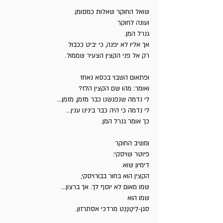
שואל החוקר שאלות כמסומן.
ועונה לחוקר
גנרל המן.
אך אליו לא יפנה, כי יביט ככבוּל
רק אל פני הקצין הצעיר שמִמוּל.
ופתאום השבוי בכסא נאחז
ואומר: מהו שם הקצין הלז?
לי נדמה שנפגשנו כבר מזמן, מזמן...
לי נדמה כי היה כבר בינינו ענין...
כך אומר גנרל המן.
ומשיב החוקר
פיוטר שויסקי:
דימיון שוא.
הקצין הוא בחור בבורויסקי,
שמו מאום לא יוסף לך. אך ברצון...
שמו הוא
סגן-לֵיטֶנַּנְט מרדכי אסתרזון.