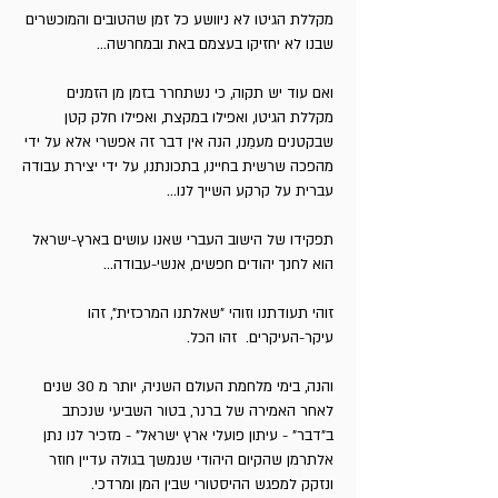
מקללת הגיטו לא ניוושע כל זמן שהטובים והמוכשרים
שבנו לא יחזיקו בעצמם באת ובמחרשה...
ואם עוד יש תקוה, כי נשתחרר בזמן מן הזמנים
מקללת הגיטו, ואפילו במקצת, ואפילו חלק קטן
שבקטנים מעמֵנו, הנה אין דבר זה אפשרי אלא על ידי
מהפכה שרשית בחיינו, בתכונתנו, על ידי יצירת עבודה
עברית על קרקע השייך לנו...
תפקידו של הישוב העברי שאנו עושים בארץ-ישראל
הוא לחנך יהודים חפשים, אנשי-עבודה...
זוהי תעודתנו וזוהי "שאלתנו המרכזית", זהו
עיקר-העיקרים. זהו הכל.
והנה, בימי מלחמת העולם השניה, יותר מ 30 שנים
לאחר האמירה של ברנר, בטור השביעי שנכתב
ב"דבר" - עיתון פועלי ארץ ישראל" - מזכיר לנו נתן
אלתרמן שהקיום היהודי שנמשך בגולה עדיין חוזר
ונזקק למפגש ההיסטורי שבין המן ומרדכי.