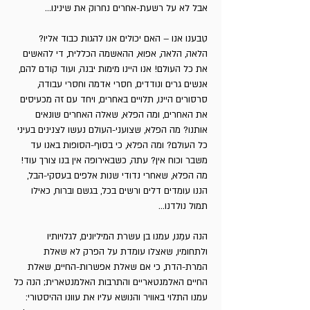
אבל לא על רשעת-אחרים נחרוק את שינינו...
טִבענו אנו – האם יכולים אנו להגות כבוד אליו?
הלאה, הלאה, אפוא, ההאשמה הכללית, די להאשים
את כל העולם! אנו היינו מימות יבנה, ועוד קודם להם,
אנשים גרים ונודדים, חסרי אדמה וחסרי עבודה,
סרסורים היינו, תלויים באחרים, ויחד עם זה מכעיסים
את האחרים, ומה הפלא, שאלה האחרים שונאים
אותנו? מה הפלא, שצועני-העולם נעשו לצנינים בעיני
כל העולם? ומה הפלא, כי בסוף-הסופות באנו עד
משבר וכוח אין? עתה, כשבאירופה אין בנו צורך עוד!
מה הפלא, שאחרי נדודי שנות אלפים בעסקי-הבל,
הננו עומדים דלים ורשים בכל, בגשם וברוח, כאילו
תמול נולדנו...
הנה עמֵנו, עמנו בן עשרת המיליונים, לגלויותיו
ולתחומיו, שאצלו עומדת על הפרק לא שאלת
המרת-הדת, כי אם שאלת אפשרות-החיים, שאלת
החיים האלמנטאריים והתרבות האלמנטארית; הנה כל
עמנו התלוי באוויר והנושא עליו את עוונו ההיסטורי: