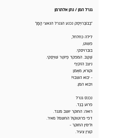
גנרל המן / נתן אלתרמן
"בְבּוֹבְּרוּיְסְק נכנע הגנרל הנאצי הָמָן"
לילה כחלחל,
פשוט,
בוברויסקי.
שְׁטַבּ. המפקד פְּיוֹטְר שׁוּיְסְקִי.
ניצב הזקיף
וקורא, מאֻמן:
- יבוא השבוי!
ויבוא המן.
נכנס גנרל
פרוע בֶגֶד.
רואה: החוקר יושב מנגד.
דפי פרוטוקול החשמל מאיר.
ולימין החוקר -
קצין צעיר.