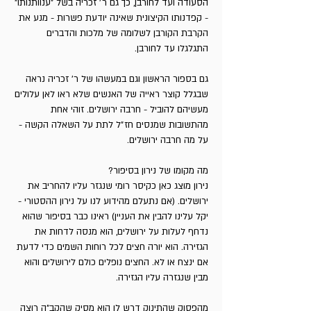
הסעודה ועד לחורבן, כך גם ר׳ זכריה בשל "ענוותנותו"
- קפדנותו הקיצונית שאינה יודעת פשרות - מנע את
הק­רבת הקורבן לשלומה של מלכות והדברים
התגלגלו עד לחורבן.
גם בספור הראשון וגם במעשהו של ר' זכריה נראה
שבגלל קוצר ראייה של האנשים שלא ראו לאן עלולים
מעשיהם להוביל - חרבה ירושלים. זוהי אחת
מהתשובות שמנסים חז״ל לתת על השאלה הקשה -
על מה חרבה ירושלים.
מה מקומו של נירון בסיפור?
נירון מוצג כאן כקיסר רומי שנגזר עליו להחריב את
ירושלים. (אם נתעלם מהידוע לנו על נירון ההסטורי -
יקל עלינו להבין את העניין) ראינו כבר בסיפור שהוא
נדחף לעלות על ירושלים, הוא מנסה לדחות את
הגזירה. הוא יורה חצים לכל רוחות השמים כדי לדעת
אם ינצח או לא. החצים נופלים כולם לירושלים והוא
מבין שנגזרה עליו הגזירה.
מהפסוק שהתינוק דרש לו הוא מסיק שהקב״ה רוצה