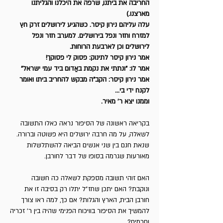
החריבה את ביתנו, שרפה את היכלנו והגליתנו
מארצנו.)
עלה עליהם נירון קיסר. כשהגיע לירושלים זרק חץ
למזרח וחזר ונפל בירושלים. למערב חזר ונפל
לירושלים וכן לארבעת הרוחות.
אמר נירון קיסר לתינוק: פסוק לי פסוקך!
אמר לו: "ונתתי את נקמת באֱדום ביד עמי ישראל"
אמר נירון קיסר: הקב"ה מבקש להחריב ביתו ואומר
לקנח ידי בי...
וממנו יצא ר' מאיר.
בקריאה ראשונה של הסיפור נראה כאלו התשובה
לשאלה, על מה חרבה ירושלים היא פשוטה וברורה.
שנאת חנם בין שני אנשים הביאה להשתלשלות
מאורעות שגרמה בסופו של דבר לחורבן.
האם זוהי תשובה מספקת לשאלה כה חשובה
ונוקבת? האם יתכן שחז״ל יתלו רק בסיבה זו את
חורבן הבית, הארץ והגלות? אם כך, למה ראו צורך
להמשיך את הסיפור בוויכוח הפנימי שהיה בין ר' זכריה
וחכמים?