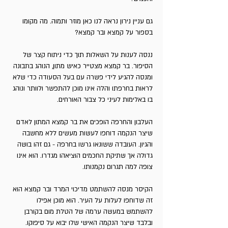
גם עניין נירון נראה לנו כאן מוזר ותמוה. מה מקומו
בספור על קמצא ובר קמצא?
ננסה לענות על השאלות תוך כדי ניתוח קצר של
הסיפור. בר קמצא מצטייר כאיש מתון, הנוהג בתבונה
ומנסה להגיע לידי פשרה עם בעל הסעודה כדי שלא
לראות בחרפתו והלה אינו מוכן להתפשר ולוותר ונוהג
בו באלימות לעיני כל צבור האורחים.
העלבון והחרפה הופכים את בר קמצא המתון לאדם
שיצר הנקמה דוחפו לעשות מעשים ללא מחשבה
והגיון. העובדה ששונאו גרשו בחרפה - גם זהו בושה
גדולה אך שתיקת החכמים הוציאהו מגדרו. הוא אינו
צופה למה תגרום נקמנותו.
הקיסר מנסה להשתמט מדיכוי המרד ובר קמצא הוא
זה שדוחפו לעלות על העיר. הוא מוכן אפילו
להשתמש במעשה ערמה של הטלת מום בקור­בן
ובלבד שיצר הנקמה האישי שלו יבוא על סיפוקו.