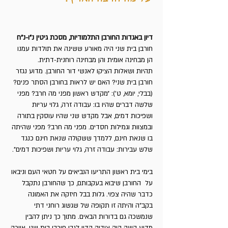
דיון באגדות החורבן התלמודיות, מסכת גיטין נ"ו-נ"ח
חורבן בית שני היה מאורע ששינה את תולדות עמנו
הן מבחינה אומית והן מבחינה רוחנית-דתית.
תהיות ושאלות הציקו לאנשי דור החורבן. מדוע נגזר
חורבן בית שני? האם יש לראות בחורבן הסתר פנים?
(בבלי, יומא, ט'): ״מקדש ראשון מפני מה חרב? מפני
שלשה דברים שהיו בו: עבודה זרה, גלוי עריות
ושפיכות דמים, אבל מקדש שני שהיו עוסקין בתורה
ובמצוות וגמילות חסדים. מפני מה חרב? מפני שהיתה
בו שנאת חינם, ללמדך ששקולה שנאת חינם כנגד
שלש עבירות: עבודה זרה, גלוי עריות ושפיכות דמים".
בימי בית ראשון התריעו הנביאים על חטאי העם וניבאו
על החורבן שיבוא בעקבותם, כך שהחורבן נתקבל
כדבר שהיה צפוי. גלות בבל חיזקה את האמונה
בקב״ה והיתה זו תקופה של שגשוג רוחני דתי
שנמש­כה גם בדורות הבאים. מתוך כך ניתן להבין