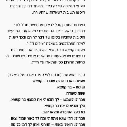
מדוע קשה היה צידוק הדין לגבי חורבן בית שני. אוירה
של אי השלמה שררה בא״י שלאחר החורבן וחכמים
חיפשו תשובות לשאלות שהתעוררו.
באגדות החורבן נוכל לראות את גישת חז״ל לגבי
החורבן. נראה כיצד הם מנסים למצוא את המניעים
והסיבות שהביאו בסופו של דבר לחורבן ובכך לענות
לאלה המתלבטים בשאלת "צידוק הדין״.
מעשה קמצא ובר-קמצא הוא ספור אחד ממחרוזת
הספורים שבאמצעותם מתוארים אספקטים שונים של
פרשת החורבן כפי שתוארו ע״י חז״ל.
סיפור המעשה:
(תרגום לפי ספר האגדה של ביאליק)
:
מעשה באדם שהיה אוהבו – קמצא
ושונאו – בר קמצא.
עשה סעודה.
אמר לו לשמשו - לך והבא לי את קמצא בר קמצא.
הלך והביא לו את בר קמצא.
בא בעל הסעודה ומצאו יושב.
אמר לו: הרי שונא אתה לי ומה לך כאן? עמוד וצא!
אמר לו: הואיל ובאתי – הניחני, ואתן לך דמי כל מה