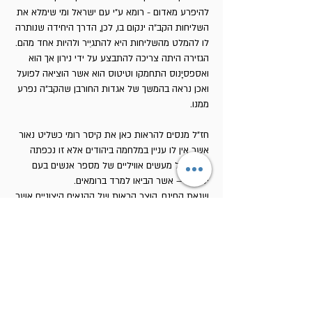
להיפרע מאדום - רומא ע״י עם ישראל ומי שימלא את
השליחות הקב״ה ינקום בו, לכן, הדרך היחידה שנותרה
לו להמלט מהשליחות היא להתגיֵיר ולהיות אחד מהם.
הגזירה היתה צריכה להתבצע על ידי נירון אך הוא
ואספסיָנוס התחמקו וטיטוס הוא אשר הוציאה לפועל
ואכן נראה בהמשך של אגדות החורבן שהקב״ה נפרע
ממנו.
חז"ל מנסים להראות כאן את קיסר רומי כשליט נאור
אשר אין לו עניין במלחמה ביהודים אלא זו נכפתה
עליו בשל מעשים אוויליים של מספר אנשים בעם
ישראל – אשר הביאו למרד ברומאים.
שנאת החינם, קוצר הראות של הקנאים קיצוניים אשר
שרדו במרד – הם אשר הביאו לחורבן והרומאים היו
המוציאים לפועל של גזר הדין.
כאז כן עתה, אפשר לדרוש את דברי ישעיה
(מט, יז)
:
"מהרסיך ומחרביך – ממך יצאו".
מי ייתן ונשכיל ללמוד את לקח החורבן, ונוכל לפרש
את הפסוק כפשוטו.