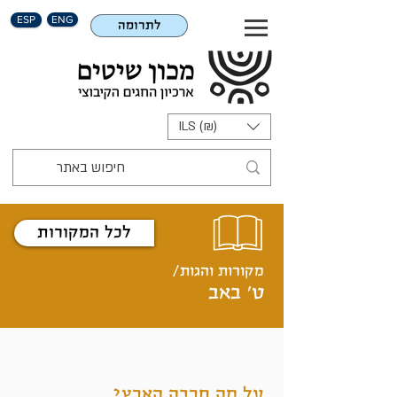
ESP
ENG
לתרומה
ILS (₪)
לכל המקורות
מקורות והגות/
ט' באב
על מה חרבה הארץ?