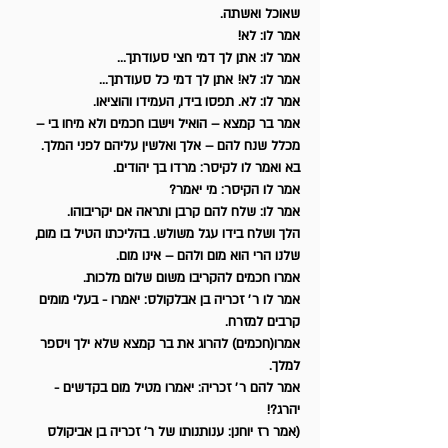
שאוכל ואשתה.
אמר לו: לא!
אמר לו: אתן לך דמי חצי סעודתך...
אמר לו: לא! אתן לך דמי כל סעודתך...
אמר לו: לא. תפסו בידו, העמידו והוציאו.
אמר בר קמצא – הואיל וישבו חכמים ולא מיחו בי –
מכלל שנח להם – אלך ואלשין עליהם לפני המלך.
בא ואמר לו לקיסר: מרדו בך יהודים.
אמר לו הקיסר: מי יאמר?
אמר לו: שלח להם קרבן ותראה אם יקריבוהו.
הלך ושלח בידו עגל משולש. בהליכתו הטיל בו מום,
שלנו הרי הוא מום ולהם – אינו מום.
אמרו חכמים להקריבו משום שלום מלכות.
אמר לו ר׳ זכריה בן אבלקולס: יאמרו - בעלי מומים
קרבים למזרח.
אמרו(חכמים) להרוג את בר קמצא שלא ילך ויספר
למלך.
אמר להם ר׳ זכריה: יאמרו מטיל מום בקדשים -
יהרג?!
(אמר רז יוחנן: ענותנותו של ר' זכריה בן אביקולס