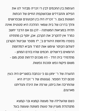
העימות בין החכמים לבין ר! זכריה מבהיר לנו את
הפילוג וההבדלים שבהשקפת החיים של הכתות
השונות בעם. ר׳ זכריה היה בין הקיצונים שבפרושים
והלך בדרכו של בית שמאי: ההלכה היא סטטית ואינה
תלו­יה במציאות המשתנה - לכן גם אם הדבר יחשב
כמרד אין להקריב את הקרבן. אכן, יוסף בן מתתיהו
בספרו מלחמת היהודים ב', י"ז מספר ש­ביטול הקורבן
לשלום הקיסר שימש אות למרד והביא למלחמת
הרומאים בירושלים. חכמים שהיו בזרם המתון -
מתלמידי בית הלל - היו מו­כנים לדחות ספק מום -
משום פיקוח נפש וסכנת נפשות.
ההערה של ר׳ יוחנן גם כי נכתבה בסוגריים היה כעין
סכום לכל הספור. (ענונותו של ר' זכריה היא
שהחריבה את ביתנו, שרפה את היכלו והגליתנו
מארצנו).
כשם שהעלילה של מעשה קמצא ובר-קמצא
מתגלגלת מעניין של טעות פשו­טה שעשה בעל