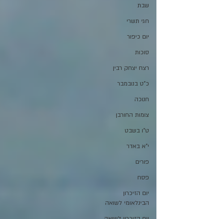
שבת
חגי תשרי
יום כיפור
סוכות
רצח יצחק רבין
כ"ט בנובמבר
חנוכה
צומות החורבן
ט"ו בשבט
י"א באדר
פורים
פסח
יום הזיכרון
הבינלאומי לשואה
יום הזיכרון לשואה