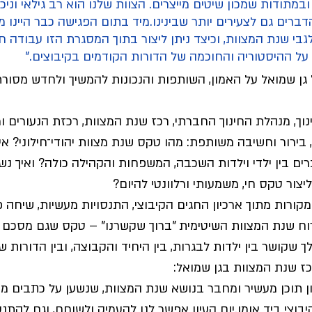
מתודות שמכון שיטים מייצרים. הצוות שלנו הוא רב גילאי וני
רים גם לצעירים יותר שבינינו.מיד בתום הפגישה כבר היינו מ
בי שנת המצוות, וכיצד ניתן ליצור בתוך המסגרת הזו עבודה חי
ל ההיסטוריה והחוכמה של הדורות הקודמים בקיבוצים."
 גן שמואל על האמון, השותפות והנכונות להמשיך ולחדש מסורת
וך, מנהלת החינוך החברתי, רכז שנת המצוות, רכזת הנעורים ומד
 בירור וחשיבה משותפת: מהו טקס שנת מצוות יהודי־חילוני? איל
 בין ילדי וילדות השכבה, המשפחות והקהילה כולה? ואיך נשע
יצור טקס חי, משמעותי ורלוונטי להיום?
ורות מתוך ארכיון החגים הקיבוצי, התנסויות מעשיות, שיחה פ
וח שנת המצוות השיטימית "ברוך שקשרנו" – טקס שגם מסכם ש
שקושר בין ילדות לבגרות, בין היחיד והקבוצה, ובין הדורות ש
כז שנת המצוות בגן שמואל:
ון תוכן מעשיר ומחבר בנושא שנת המצוות, שנשען על כתבים מ
יבוצי ביד אומן.יום העיון אפשר לנו להעמיק ולשוחח, וגם להתנ