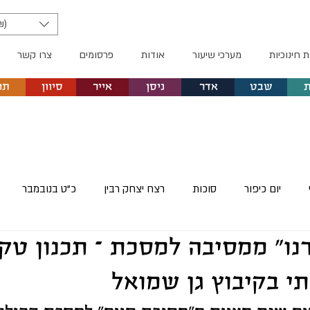
₪)
ת חינוכיות
מערכי שיעור
אודות
פרסומים
צרו קשר
שבט
אדר
ניסן
אייר
סיוון
תמ
יום כיפור
סוכות
רצח יצחק רבין
כ"ט בנובמבר
נו" ממסיבה למסכת – תכנון טק
פסח
יום הזיכרון הבינלאומי לשואה
יום הזיכרון לשואה ול
י בקיבוץ גן שמואל
"ג בעומר
יום הרצל
ט"ו באב
שבועות
כנס שיטים