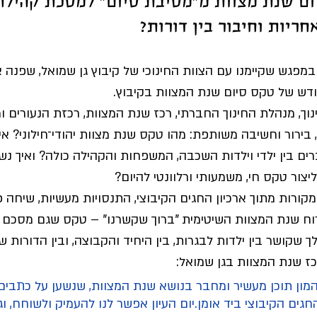
ום שנת מצוות מ"מסיבת סיום" למסכת קהילת
אחריות וחיבור בין דורות?
י
צום גדליה
השביעי באוקטובר
בר/בת מצווה
במפגש שקיימנו עם הצוות החינוכי של קיבוץ גן שמואל, שפנה 
ודש של טקס סיום שנת המצוות בקיבוץ.
וך, מנהלת החינוך החברתי, רכז שנת המצוות, רכזת הנעורים ומד
 בירור וחשיבה משותפת: מהו טקס שנת מצוות יהודי־חילוני? איל
 בין ילדי וילדות השכבה, המשפחות והקהילה כולה? ואיך נשע
יצור טקס חי, משמעותי ורלוונטי להיום?
ורות מתוך ארכיון החגים הקיבוצי, התנסויות מעשיות, שיחה פ
וח שנת המצוות השיטימית "ברוך שקשרנו" – טקס שגם מסכם ש
שקושר בין ילדות לבגרות, בין היחיד והקבוצה, ובין הדורות ש
כז שנת המצוות בגן שמואל:
המון תוכן מעשיר ומחבר בנושא שנת המצוות, שנשען על כתבים
חגים הקיבוצי ביד אומן.יום העיון אפשר לנו להעמיק ולשוחח, ו