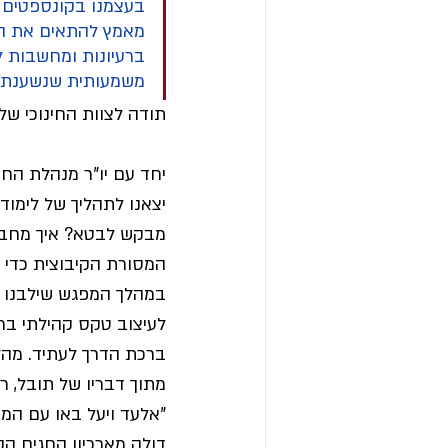
בעצמנו בקונספטים וב
מאמץ להתאים את הדב
ברעיונות ומחשבות לג
משמעותית שנשענת ע
תודה לצוות החינוכי של
יחד עם יו"ר מנהלת החינ
יצאנו לתהליך של לימוד,
מבקש לבטא? איך מחברים
המסורת הקיבוצית כדי ל
במהלך המפגש שילבנו מק
לעיצוב טקס קהילתי בר
ברכת הדרך לעתיד. מהלך 
מתוך דבריו של תובל, ר
"אלעד ויעל באו עם המ
דולה מארכיון החגים הק