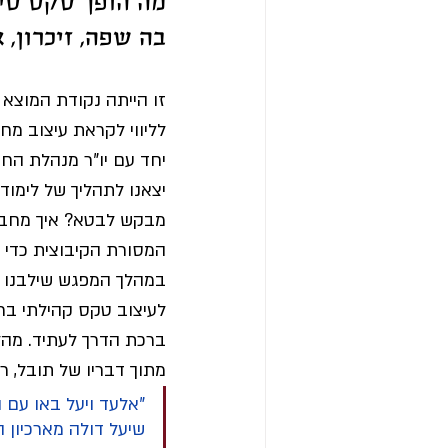
מה הופך טקס סי
בה שפה, זיכרון, 
יום ירושלים
יום האישה
כלל
זו הייתה נקודת המוצא 
לליווי לקראת עיצוב מח
יחד עם יו"ר מנהלת החינ
יצאנו לתהליך של לימוד,
מבקש לבטא? איך מחברים
המסורת הקיבוצית כדי ל
במהלך המפגש שילבנו מק
לעיצוב טקס קהילתי בר
ברכת הדרך לעתיד. מהלך 
מתוך דבריו של תובל, ר
"אלעד ויעל באו עם 
שיעל דולה מארכיון ה