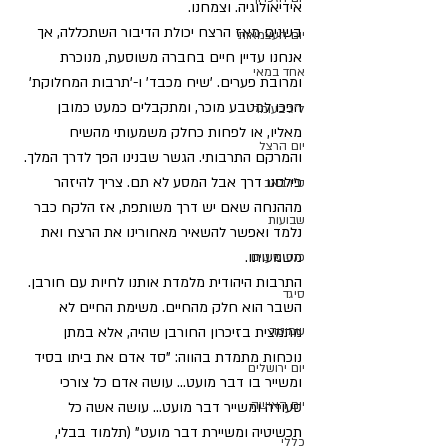
אידיאולוגיה. וצמחנו.
בשנים מאז הרצח יכולת הדיבור השתכללה, אך 
יום העצמאות
אנחנו עדיין חיים בחברה משוסעת, מנוכרת 
אחד במאי
ומרובת פערים. 'שיח מכבד' ו-'תרבות המחלוקת' 
הפכו למטבע מוכר, ומתקבלים כמעט כמובן 
ל"ג בעומר
מאליו, או לפחות כחלק משמעותי מהשיח 
יום הרצל
והמרקם התרבותי. הגשר שבנינו הפך לדרך המלך. 
פילסנו דרך אבל המסע לא תם. צריך להיזהר 
ט"ו באב
מההנחה שאם יש דרך משותפת, אז הלקח כבר 
שבועות
נלמד ואפשר להשאיר מאחורינו את הרצח ואת 
משמעותו.
כנס שיטים
התרבות היהודית מלמדת אותנו לחיות עם חורבן. 
סיגד
השבר הוא חלק מהחיים. משימת החיים לא 
שמיטה
מתמצית בזיכרון החורבן שהיה, אלא במתן 
נוכחות מתמדת בהווה: "סד אדם את ביתו בסיד 
יום ירושלים
ומשייר בו דבר מועט... עושה אדם כל צורכי 
יום האישה
סעודה ומשייר דבר מועט... עושה אשה כל 
תכשיטיה ומשיירת דבר מועט" (תלמוד בבלי, 
כללי