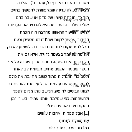
מסכת בבא בתרא, דף ס', עמוד ב'). ההלכה 
צום גדליה
מציעה פעולה עדינה שמאפשרת להמשיך בחיים 
תוך כדי הנכחת קיומו של סדק או שבר בהם. 
השביעי באוקטובר
אולי בשלב זה המשימה היא להחזיר את העדינות 
בר/בת מצווה
לחיינו. השיעור הראשון מהרצח היה חכמת 
הדיבור. אפשר לקוות שהתבגרנו מספיק וכעת 
מאוצרות הארכיון
נוכל לתת מקום לתבונת ההקשבה. לשמוע לא רק 
שיטים בשטח
את מה שנאמר בצעקה גדולה, אלא גם את 
הלחישות ואת השקט. התהום עדיין פעורה על אף 
תשעה באב
הגשר שבנינו: הקשב מחייב תשומת לב לאחר 
עליה לכתה אלף
ולסביבה. התנהלות מתוך קשב מחייבת את כולם 
להנמיך מעט את עוצמת הקול על מנת לאפשר גם 
ראש השנה
לגווני הביניים להופיע. הקשב נותן מקום לספק 
ולהשתהות. כפי שמלמד אותנו עמיחי בשירו "מן 
המקום שבו אנו צודקים": 
[...] אֲבָל סְפֵקוֹת וְאַהֲבוֹת עוֹשִׂים
אֶת הָעוֹלָם לְתָחוּחַ
כְּמוֹ חֲפַרְפֶּרֶת, כְּמוֹ חָרִישׁ.