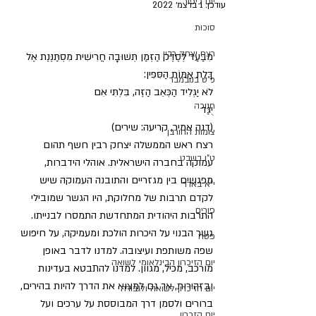
יום כיפור
עודכן:
1 בדצמ׳ 2022
סוכות
רצח יצחק רבין
מִבַּעַד לְסֶדֶק הַזְּמַן תְּשׁוּבָה חֲרִישִׁית מִסְתַּנֶּנֶת אֶל
דָּלֶת אַמּוֹת הַסִּפִּין:
כ"ט בנובמבר
לֹא יַגְלִיד הַכְּאֵב הַזֶּה, בִּלְתִּי אִם
חנוכה
יֻגַּד
(דנה אמיר, קריעה: שירים)
צומות החורבן
רצח ראש הממשלה יצחק רבין חשף תהום 
ט"ו בשבט
עמוקה בחברה הישראלית. אוהלי הידברות, 
מפגשים בין מגזריים והתובנה העמוקה שיש 
י"א באדר
לקדם תרבות של מחלוקת, היו הגשר שמובילי 
פורים
התרבות היהודית המתחדשת התמסרו לבנייתו. 
גשר הבנוי על היכרות הולכת ומעמיקה, על חיפוש 
פסח
שפה משותפת ועיצובה. למדנו לדבר באופן 
יום הזיכרון הבינלאומי לשואה
מורכב, מכיל, מגוון. למדנו להתבטא בעדינות 
ובזהירות, אך גם למצוא את הדרך להיות בהירים, 
יום הזיכרון לשואה ולגבורה
ברורים ולסמן דרך המבוססת על ערכים ועל 
יום הזכרון