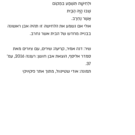
וּלְחִישָׁה תִּשְׁמַע בִּמְקוֹם
שֶׁבּוֹ הָיָה הַבַּיִת
אֲשֶׁר נֶחְרַב.
אולי אם נשמע את הלחישה זו תהיה אבן ראשונה 
בבנייה מחדש של הבית אשר נחרב. 
שיר: דנה אמיר, קריעה: שירים, עם ציורים מאת 
סמדר אליסף, הוצאת אבן חושן: רעננה 2016, עמ' 
37.
תמונה: אודי שטיינוול, מתוך אתר פיקיויקי