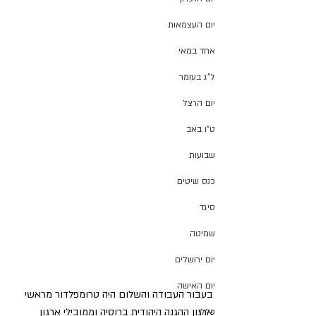
יום העצמאות
אחד במאי
ל"ג בעומר
יום הרצל
ט"ו באב
שבועות
כנס שיטים
סיגד
שמיטה
יום ירושלים
יום האישה
בעבור העבודה והשלום היה טרומפלדור מראשי 
ארגון ההגנה היהודית ברוסיה וממובילי ארגון 
כללי