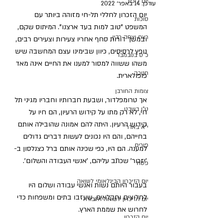
יום כיפור
עודכן:
14 באפר׳ 2022
יום הזכרון לחללי תל-חי מזוהה ביותר עם 
סוכות
המשפט "טוב למות בעד ארצנו". המיתוס שקם, 
רצח יצחק רבין
ובמשך דורות סחף אחריו צעירות וצעירים רבים, 
נופץ לרסיסים, כיוון שבימינו עצם המחשבה שיש 
כ"ט בנובמבר
משהו ששווה למסור למענו את החיים אינה מאד 
חנוכה
פופולארית. 
צומות החורבן
אך טרומפלדור, ושבעת חברותיו וחבריו מגיני תל 
ט"ו בשבט
חי, לא רק מתו על קידוש הרעיון, הם חיו על 
קידוש הרעיון. היתה להם אמונה שהובילה אותם 
י"א באדר
בחייהם, והם היו נכונים לעשות דברים גדולים 
פורים
למענה. הם היו, כפי שכינה אותם ברל כצנלסון ב-
'יזכור' שכתב עליהם, 'אנשי העבודה והשלום'.
פסח
יום הזיכרון הבינלאומי לשואה
בעבור היותם נשות ואנשי עבודה ושלום היו 
לחלוצים וחקלאים, שעזבו בתים ומשפחות כדי 
יום הזיכרון לשואה ולגבורה
לחרוש את שממת הארץ.
יום הזכרון