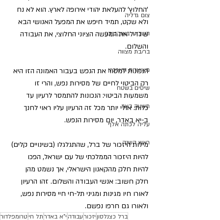
'החלוץ' להעלאת יהודי אירופה לארץ. הוא לא נח 
צום גדליה
ולא שקט, תמיד חיפש את המפעל האנושי הבא 
שיגדיל את המעשה הציוני החלוצי, את העבודה 
השביעי באוקטובר
והשלום. 
בר/בת מצווה
מאוצרות הארכיון
הנכונות למסור את הנפש בעבור האמונה הזו היא 
רק הביטוי לחיים של מסירות נפש, והרי זו 
שיטים בשטח
משמעות הביטוי: הנכונות להתמסר לרעיון עד 
תשעה באב
כלות. אולי יותר מכל זה הרעיון עליו ראוי לחנך 
ב-יא באדר, יום מסירות הנפש.
עליה לכתה אלף
ראש השנה
מילות היזכור של ברל, שהתגלגלו (בשינויים קלים) 
להיות היזכור הממלכתי של עם ישראל, הפכו 
להיות חלק מהקאנון הישראלי, אך נשמט מהן 
חלק חשוב: אנשי העבודה והשלום. זהו הרעיון 
לאורו חיו מגינות ומגיני תל-חי חיי מסירות נפש, 
ולאורו גם חרפו נפשם. 
ברל כצנלסון
יזכור
עבודה
י"א באדר
תל חי
טרומפלדור