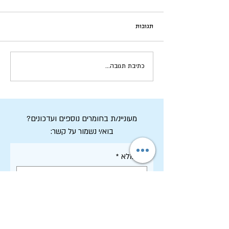
תגובות
כתיבת תגובה...
י"א באדר – כיצד ועל מה נאבקים? |
אבשלום בן-צבי
מעוניינ/ת בחומרים נוספים ועדכונים?
בוא/י נשמור על קשר:
שם מלא
*
דואר אלקטרוני
*