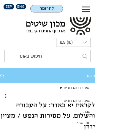
ESP
ENG
לתרומה
ILS (₪)
פוסט
מאמרים והרהורים
מאמרים והרהורים
לקראת יא באדר: על העבודה
שבת
והשלום, על מסירות הנפש / מעיין
חגי תשרי
ירדן