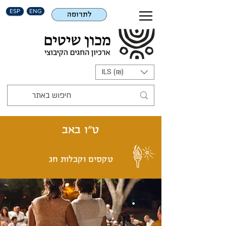
ESP
ENG
לתרומה
ILS (₪)
ט"ו באב
טקסים וקבלות חג