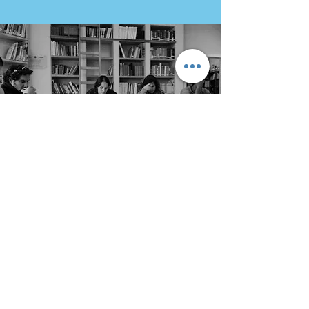
מעוניינ/ת בחומרים נוספים ועדכונים?
בוא/י נשמור על קשר:
שם מלא
*