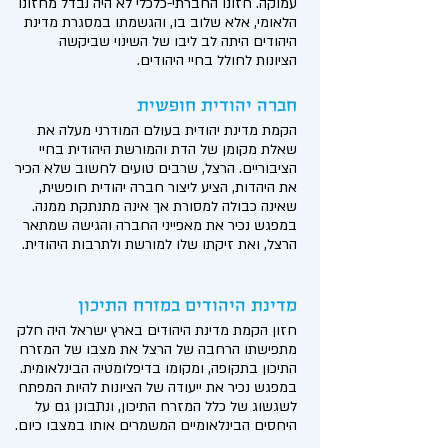
עמוקה. חזונו החברתי-כלכלי לא היה נבדל מחזונו
הלאומי, אלא שלוב בו, והגשמתו במסגרת מדינת
היהודים היתה לב ליבו של השינוי שביקשה
הציונות לחולל בחיי היהודים.
חברה יהודית חופשית
הקמת מדינת יהודית בעולם המודרני מעלה את
שאלת מקומן של הדת והמורשת היהודית בחיי
הציבוריים. הרצל, שרבים טועים לחשוב שלא הכיר
את היהדות, הציע ליצור חברה יהודית חופשית,
שאינה כבולה למסורת אך אינה מתנתקת ממנה.
במפגש נכיר את מאפייני החברה והגישה שמתאר
הרצל, ואת זיקתו שלו למורשת ולתרבות היהודית.
מדינת היהודים במזרח התיכון
חזון הקמת מדינת היהודים בארץ ישראל היה חלק
מתפישתו הרחבה של הרצל את מצבו של המזרח
התיכון בתקופה, ומקומו בדיפלומטיה הבינלאומית.
במפגש נכיר את ייעודה של הציונות להיות המפתח
לשגשוג של כלל המזרח התיכון, ונתבונן גם על
היחסים הבינלאומיים המשמרים אותו במצבו כיום.