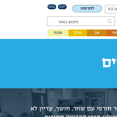
ENG
ESP
לתרומה
ILS (
וז
אב
אלול
שבת
ם
קר חורפי עם שחר. חושך, עדיין לא