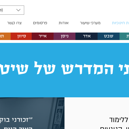
₪)
ת חינוכיות
מערכי שיעור
אודות
פרסומים
צרו קשר
שבט
אדר
ניסן
אייר
סיוון
תמ
י המדרש של שיטי
לימוד
"'זכורני בו