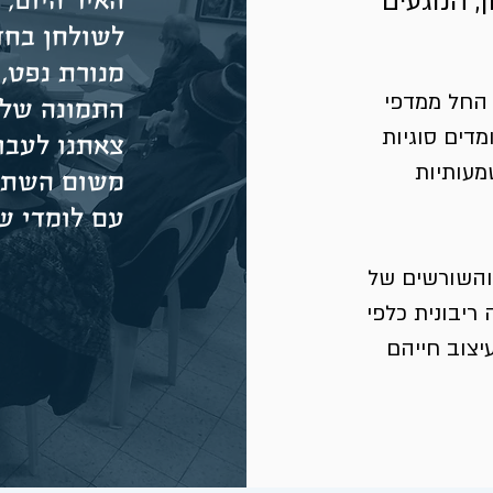
, הנוגעים
האיר היום, 
לשולחן בחד
מנורת נפט, 
 החל ממדפי
התמונה של 
מדים סוגיות
צאתנו לעבוד
מעותיות
משום השתלב
עם לומדי ש
והשורשים של
ריבונית כלפי
צוב חייהם