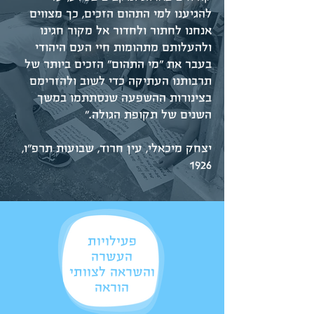
להגיענו למי התהום הזכים, כך מצווים
אנחנו לחתור ולחדור אל מקור חגינו
ולהעלותם מתהומות חיי העם היהודי
בעבר את "מי התהום" הזכים ביותר של
תרבותנו העתיקה כדי לשוב ולהזרימם
בצינורות ההשפעה שנסתתמו במשך
השנים של תקופת הגולה."
יצחק מיכאלי, עין חרוד, שבועות תרפ"ו,
1926
פעילויות
העשרה
והשראה לצוותי
הוראה