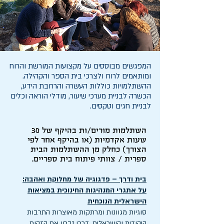
המפגשים מבוססים על מקצועות המורשת והרוח
ומותאמים לרוח ולצרכי בית הספר והקהילה.
ההשתלמויות כוללות העשרה והרחבת הידע,
הכשרה לבניית מערכי שיעור, מודלי הוראה וכלים
לבניית חגים וטקסים.
השתלמות מורים/ות בהיקף של 30
שעות אקדמיות (או בהיקף אחר לפי
הצורך) כחלק מן ההשתלמות הבית
ספרית / צוותי פיתוח בית ספריים.
בית ודרך – פדגוגיה של מחלוקת ואהבה:
על אתגרי המנהיגות החינוכית במציאות
הישראלית הנוכחית
סוגיות מגוונות ומרתקות מאוצרות התרבות
היהודית והישראלית, דרכן נבחן את הזהות