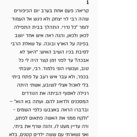
1
קריאה: פעם אחת בערב יום הכיפורים
שהה רבי לוי יצחק ולא ניגש אל העמוד
לומר "כל נדרי. התהלך בבית התפילה
לכאן ולכאן, והנה ראה איש אחד יושב
בפינה על הארץ ובוכה. על שאלת הרבי
לסיבת בכיו השיב האיש: "היאך לא
אבכה? עד לפני זמן קצר היה לי כל
טוב, ועכשיו הנני גלמוד. רבי, ישבתי
בכפר, ולא עבר איש רעב על פתח ביתי
בלי לאכול אצלי לשובע, אשתי היתה
רגילה לאסוף הביתה את הנודדים
המסכנים ולדאוג להם. ועתה בא הוא" –
ובדברו הראה באצבעו כלפי השמים -
"ולקח ממני את האשה פתאום לפתע,
וזה עדיין מעט לו, והנה שרף את ביתי,
ואני נשארתי עם ששה ילדים קטנים, בלא