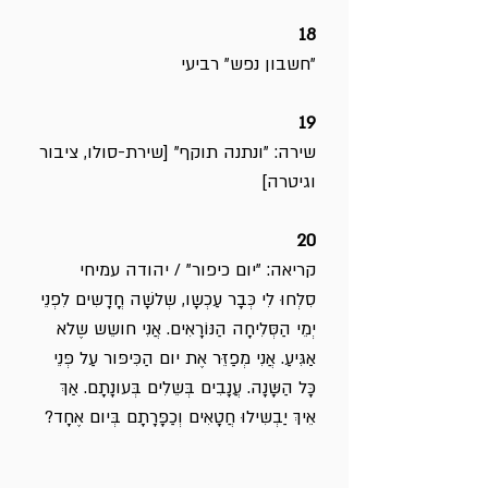
18
"חשבון נפש" רביעי
19
שירה: "ונתנה תוקף" [שירת-סולו, ציבור
וגיטרה]
20
קריאה: "יום כיפור" / יהודה עמיחי
סִלְחוּ לִי כְּבָר עַכְשָו, שְלֹשָה חֳדָשִים לִפְנֵי
יְמֵי הַסְּלִיחָה הַנּוֹרָאִים. אֲנִי חושֵש שֶלא
אַגִּיעַ. אֲנִי מְפַזֵּר אֶת יום הַכִּיפּור עַל פְּנֵי
כָּל הַשָּנָה. עֲנָבִים בְּשֵלִים בְּעונָתָם. אַךְ
אֵיךְ יַבְשִילוּ חֲטָאִים וְכַפָּרָתָם בְּיום אֶחָד?