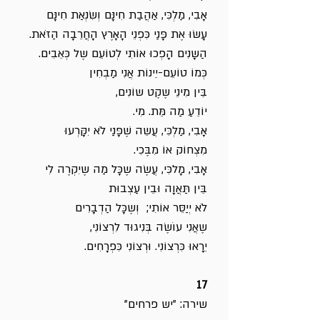
אָבִי, מַלְכִּי, אַהֲבַת חִינָּם וְשִׂנְאַת חִינָּם
עָשׂוּ אֶת פָּנַי כִּפְנֵי הָאָרֶץ הָחֲרֵבָה הַזֹאת.
הַשָנִים הָפְכוּ אוֹתִי לְטוֹעֵם שֶל כְּאֵבִים.
כְּמוֹ טוֹעֵם-יֵינוֹת אֲנִי מַבְחִין
בֵּין מִינֵי שֶקֶט שוֹנִים,
יוֹדֵעַ מַה מֵּת. מִי.
אָבִי, מַלְכִּי, עֲשֵה שֶׁפָּנַי לֹא יִקָּרְעוּ
מִצְחוֹק אוֹ מִבֶּכִי.
אָבִי, מָלכִּי, עֲשֶׂה שֶכָּל מַה שֶיִקְרֶה לִי
בֵּין תַּאֲוָה וּבֵין עַצְבוּת
לֹא יְיַסֵּר אוֹתִי; וְשֶכָּל הַדְבָרִים
שֶאֲנִי עוֹשֶׂה בְּנִיגוּד לִרְצוֹנִי,
יֵרָאוּ כִּרְצוֹנִי. וּרְצוֹנִי כִּפְרָחִים.
17
שירה: "יש פרחים"