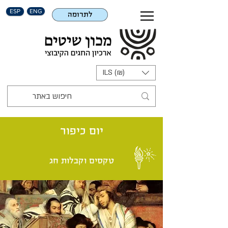
ESP
ENG
לתרומה
ILS (₪)
יום כיפור
טקסים וקבלות חג