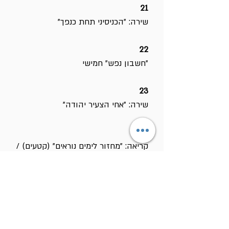
21
שירה: "הכניסיני תחת כנפך"
22
"חשבון נפש" חמישי
23
שירה: "אחי הצעיר יהודה"
24
קריאה: "מחזור לימים נוראים" (קטעים) /
מרדכי אמיתי (שריד)
בראש-השנה
שלחנו ברכות לכל הידידים
במוצאי