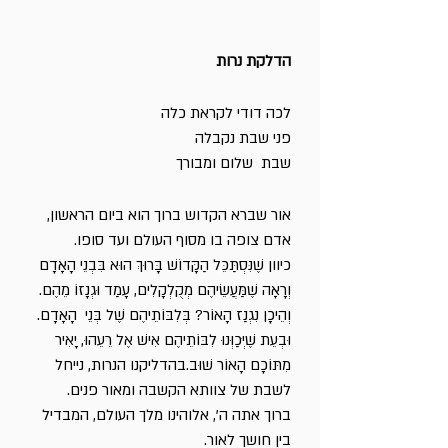
הדלקת נרות
לכה דודי לקראת כלה
פני שבת נקבלה
שבת שלום ומבורך
אור שברא הקדוש ברוך הוא ביום הראשון,
אדם צופה בו מסוף העולם ועד סופו.
כיוון שֶׁנִּסְתַּכֵּל הַקָּדוֹשׁ בָּרוּךְ הוּא בִּבְנֵי הָאָדָם
וְרָאָה שֶׁמַּעֲשֵׂיהֶם מְקֻלְקָלִים, עָמַד וּגְנָזוֹ מֵהֶם.
וְהֵיכָן נִגְנַז הָאוֹר? בְּלִבּוֹתֵיהֶם שֶׁל בְּנֵי הָאָדָם.
וּבְעֵת שֶׁיְּכַוְּנוּ לִבּוֹתֵיהֶם אִישׁ אֶל רֵעֵהוּ, יָאִיר
מִתּוֹכָם הָאוֹר שׁוּב.בהדליקנו הנרות, נייחל
לשבת של צוותא הקשבה ומאור פנים.
ברוך אתה ה', אלוהינו מלך העולם, המבדיל
בין חושך לאור.