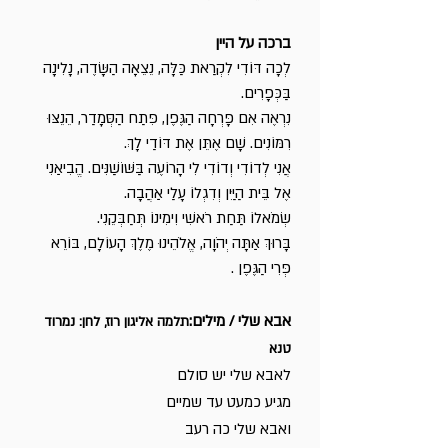
ברכה על היין
לְכָה דּוֹדִי לִקְרַאת כַּלָּה, נֵצֵאָה הַשָּׂדֶה, נָלִינָה
בַּכְּפָרִים.
נִרְאֶה אִם פָּרְחָה הַגֶּפֶן, פִּתַח הַסְּמָדַר, הֵנֵצּוּ
רִמּוֹנִים. שָׁם אֶתֵּן אֶת דּוֹדַי לָךְ.
אֲנִי לְדוֹדִי וְדוֹדִי לִי הָרוֹעֶה בַּשּׁוֹשַׁנִּים. הֱבִיאַנִי
אֶל בֵּית הַיַּיִן וְדִגְלוֹ עָלַי אַהֲבָה.
שְׂמֹאלוֹ תַּחַת רֹאשִׁי וִימִינוֹ תְּחַבְּקֵנִי.
בָּרוּךְ אַתָּה יְהֹוָה, אֱלֹהֵינוּ מֶלֶךְ הָעוֹלָם, בּוֹרֵא
פְּרִי הַגֶּפֶן .
אבא שלי / מילים:
תלמה אליגון רוז, לחן: נמרוד
טנא
לאבא שלי יש סולם
מגיע כמעט עד שמיים
ואבא שלי כה רעב