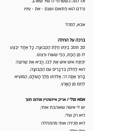
אז למה כששרתי לו שיר שאהב
נרדם הוא פתאום ועצם - את - עיניו
אבא, למה?
ברכה על החלה
סֹב תִּסֹּב בֵּינֵינוּ חַלַּת הַקְּבוּצָה. כָּל אֶחָד יִבְצַע
לוֹ מִן הַפַּת, כְּפִי שִׁעוּרוֹ וּרְצוֹנוֹ.
יִפְתַּח אִישׁ אִישׁ אֶת לִבּוֹ, וְיָבִיא אֶת שֶׁרוֹצֶה
הוּא לַחְלֹק בִּדְבָרִים עִם הַקְּבוּצָה.
בָּרוּךְ אַתָּה ה', אֱלֹהֵינוּ מֶלֶךְ הָעוֹלָם, הַמּוֹצִיא
לֶחֶם מִן הָאָרֶץ.
אמא שלי /
אריק איינשטיין ושלום חנוך
יש לי אישה שאוהבת אותי,
היא רק שלי.
היא מכירה אותי מהתחלה