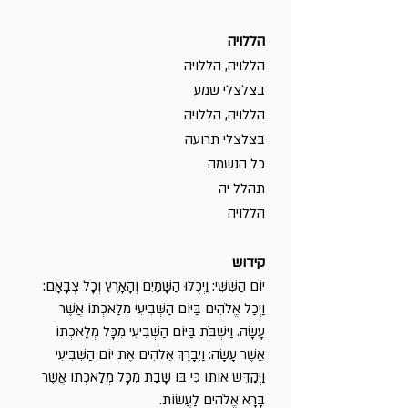
הללויה
הללויה, הללויה
בצלצלי שמע
הללויה, הללויה
בצלצלי תרועה
כל הנשמה
תהלל יה
הללויה
קידוש
יוֹם הַשִּׁשִּׁי: וַיְכֻלּוּ הַשָּׁמַיִם וְהָאָרֶץ וְכָל צְבָאָם:
וַיְכַל אֱלֹהִים בַּיּוֹם הַשְּׁבִיעִי מְלַאכְתוֹ אֲשֶׁר
עָשָׂה. וַיִּשְׁבֹּת בַּיּוֹם הַשְּׁבִיעִי מִכָּל מְלַאכְתוֹ
אֲשֶׁר עָשָׂה: וַיְבָרֵךְ אֱלֹהִים אֶת יוֹם הַשְּׁבִיעִי
וַיְקַדֵּשׁ אוֹתוֹ כִּי בּוֹ שָׁבַת מִכָּל מְלַאכְתוֹ אֲשֶׁר
בָּרָא אֱלֹהִים לַעֲשׂוֹת.