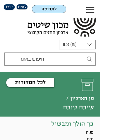
ESP
ENG
לתרומה
ILS (₪)
לכל המקורות
מן הארכיון /
שיבה טובה
כך הולך ומבשיל
פניה
גבת