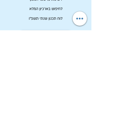
לחיפוש בארכיון המלא
לוח תכנון שנתי תשפ"ו
לתרום למכון שיטים
שמירה על זכויות יוצרים
מכון שיטים
ארכיון החגים הקיבוצי
טל:
04-6536344
פקס:
04-6532683
מייל:
machon@chagim.org.il
קיבוץ בית השיטה
1080100
ע"ר מס
58-0459212