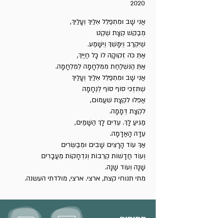
2020
אֲנִי שָׁב וּמִתְפַּלֵּל אֵלַיִךְ וְעָלַיִךְ,
מְבַקֵּשׁ קְצָת שֶׁקֶט
שֶׁיִּקְרַב וְיִמָּשֵׁךְ וְיִשָּׁמַע.
אַתְּ כֹּה זְקוּקָה לוֹ כָּל חַיַּיִךְ,
אַתְּ הַנִּשְׁלַחַת מִמִּלְחָמָה לְמִלְחָמָה.
אֲנִי שָׁב וּמִתְפַּלֵּל אֵלַיִך וְעָלִַיךְ
שֶׁתִּזְכִּי סוֹף סוֹף לְנֶחָמָה
אֲפִלּוּ לִקְצָת שִׁעֲמוּם,
לִקְצָת דְּמָמָה.
מַגִּיעַ לָךְ. עֵדִים לָךְ הַשָּׁמַיִם,
עֵדָה הָאֲדָמָה.
אַךְ עוֹד הָרָצִים שָׁבִים וּמְבַשְּׂרִים
וְעוֹד חֲדָשׁוֹת קְרֵבוֹת וְנִדְחָקוֹת מֵעֲבָרִים
שָׁנָה וְעוֹד שָׁנָה.
מתי תנוחי קצת, ארצי. ארצי, מולדתי העשנה.