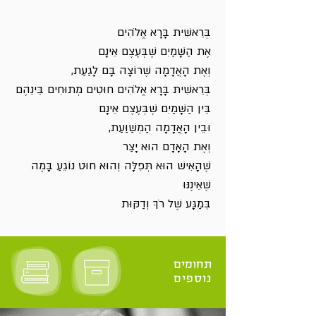
בְּרֵאשִׁית בָּרָא אֱלֹהִים
אֶת הַשָּׁמַיִם שֶׁבְּעֶצֶם אֵינָם
וְאֶת הָאֲדָמָה שֶׁרוֹצָה בָּם לָגַעַת,
בְּרֵאשִׁית בָּרָא אֱלֹהִים חוּטִים מְתוּחִים בֵּינֵהֶם
בֵּין הַשָּׁמַיִם שֶׁבְּעֶצֶם אֵינָם
וּבֵין הָאֲדָמָה הַמְשַׁוַּעַת,
וְאֶת הָאָדָם הוּא יָצַר
שֶׁהָאִישׁ הוּא תְּפִלָּה וְהוּא חוּט נוֹגֵעַ בָּמֶה
שֶׁאֵינֶנּוּ
בְּמַגָּע שֶׁל רֹךְ וְדַקּוּת
תחומים
נוספים