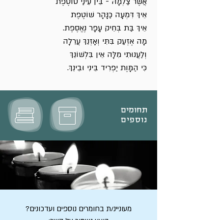
אֲשֶׁר צַלְמָהּ - בֵּין עֵינַי טוֹטֶפֶת
אֵיךְ דִּמְעָה כַּנָּהָר שׁוֹטֶפֶת
אֵיךְ בַּת בְּחֵיק עָפָר נֶאֱסֶפֶת.
מָה אֶזְעַק בִּתִּי וְאָזְנֵךְ עֲרֵלָה
וְלַעֲנוּתִי מִלָּה אֵין בִּלְשׁוֹנֵךְ
כִּי הַמָּוֶת יַפְרִיד בֵּינִי וּבֵינֵךְ.
תחומים
נוספים
מעוניינ/ת בחומרים נוספים ועדכונים?