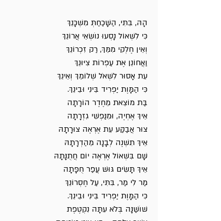
הָהּ, בִּתִּי, הַשָׁכַחַתְּ מִשְׁכָּנֵךְ
כִּי לִשְׁאוֹל נָסְעוּ נוֹשְׂאֵי אֲרוֹנֵךְ
וְאֵין חֶלְקִי מִמֵּךְ, רַק זִכְרוֹנֵךְ
וַאֲחוֹנֵן אֶת עַפְרוֹת צִיּוּנֵךְ
עֵת אָסוּר לִשְׁאֹל שְׁלוֹמֵךְ וְאֵינֵךְ
כִּי הַמָּוֶת יַפְרִיד בֵּינִי וּבֵינֵךְ.
בַּת מוֹצֵאת מֵחֶדֶר הוֹרָתָה
אֵיךְ אֶחְיֶה, וּמִנַּפְשִׁי גִזְרָתָה
צוּר אֲבַקַּע עֵת אֶרְאֶה צוּרָתָהּ
אֵיךְ תִשְׁנֶה לְבָנָה מֵהַדְרָתָהּ
שָׁם בִּשְׁאוֹל אֶרְאֶה יוֹם חֲתֻנָּתָהּ
אֵיךְ תָּשִׂים גּוּשׁ עֲפַר חֻפָּתָה
מַר לִי מַר, בִּתִּי, עַל חֶסְרוֹנֵךְ
כִּי הַמָּוֶת יַפְרִיד בֵּינִי וּבֵינֵךְ.
שׁוֹשַׁנָּה בְּלֹא עִתָּה נִקְטֶפֶת