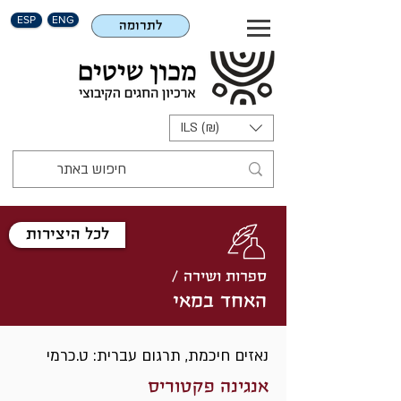
ESP
ENG
לתרומה
ILS (₪)
לכל היצירות
ספרות ושירה /
האחד במאי
נאזים חיכמת, תרגום עברית: ט.כרמי
אנגינה פקטוריס