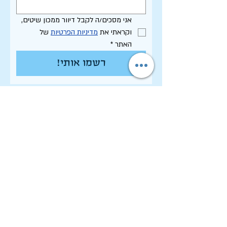
אני מסכים/ה לקבל דיוור ממכון שיטים, 
וקראתי את 
מדיניות הפרטיות
 של 
האתר
*
רשמו אותי!
תקנון האתר - שימוש, פרטיות וסחר
הצהרת נגישות
רשימת פרסומי המכון
לחיפוש בארכיון המלא
לוח תכנון שנתי תשפ"ו
לתרום למכון שיטים
שמירה על זכויות יוצרים