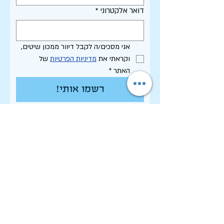
דואר אלקטרוני
*
אני מסכים/ה לקבל דיוור ממכון שיטים, 
וקראתי את 
מדיניות הפרטיות
 של 
האתר
*
רשמו אותי!
תקנון האתר - שימוש, פרטיות וסחר
הצהרת נגישות
רשימת פרסומי המכון
לחיפוש בארכיון המלא
לוח תכנון שנתי תשפ"ו
לתרום למכון שיטים