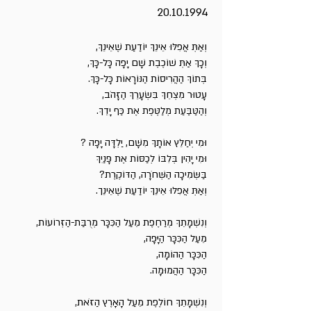
20.10.1994
וְאַתְּ אֲפִלּוּ אֵינֵךְ יוֹדַעַת שֶׁאֵינֵךְ,
וְכָךְ אַתְּ שׁוֹכֶבֶת שָׁם יָפָה כָּל-כָּךְ,
בְּתוֹךְ הַהֲרִיסוֹת הַנּוֹרָאוֹת כָּל-כָּךְ.
עָטוּר מִצְחֵךְ בִּשְׂעָרֵךְ הַזָּהֹב,
וְהַטַּבַּעַת מְלַטֶּפֶת אֶת כַּף יָדֵךְ.
וּמִי יְחַלֵּץ אוֹתָךְ מִשָּׁם, יַלְדָּה יָפָה ?
וּמִי יָהִין בְּלִבּוֹ לְכַסּוֹת אֶת פָּנַיִךְ
בַּשְּׂמִיכָה הַשְּׁחֹרָה, הַדּוֹקֶרֶת?
וְאַתְּ אֲפִלּוּ אֵינֵךְ יוֹדַעַת שֶׁאֵינֵך.
וְנִשְׁמָתֵךְ מְרַחֶפֶת מֵעַל הַכִּכָּר מְרֻבַּת-הַזְּרוֹעוֹת,
מֵעַל הַכִּכָּר הַיָּפָה,
הַכִּכָּר הַהוֹמָה,
הַכִּכָּר הַהֲמוּמָה.
וְנִשְׁמָתֵךְ חוֹלֶפֶת מֵעַל הָאָרֶץ הַזֹּאת,