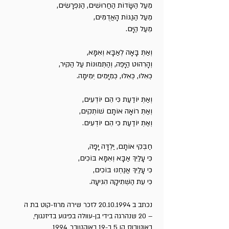
מֵעַל הַשָּׂדוֹת הַחֲרוּשִׁים, הַנִּפְרָשִׂים,
מֵעַל הַגַּגּוֹת הָאֲדֻמִּים,
מֵעַל הַיָּם.
וְאַתְּ בָּאָה לְאַבָּא וְאִמָּא,
וְהָרִהוּט הַיָּפֶה, וְהַתְּמוּנוֹת עַל הַקִּיר,
כְּאִלּוּ, כְּאִלּוּ, כְּמִיָּמִים יְמִימָה.
וְאַתְּ יוֹדַעַת כִּי הֵם יוֹדְעִים,
וְאַתְּ רוֹאָה אוֹתָם שׁוֹתְקִים,
וְאַתְּ יוֹדַעַת כִּי הֵם יוֹדְעִים.
חַבְּקִי אוֹתָם, יַלְדָּה יָפָה,
כִּי עָלַיִךְ אַבָּא וְאִמָּא בּוֹכִים,
כִּי עָלַיִךְ אֲנַחְנוּ בּוֹכִים,
כִּי עֵת הַשְּׁתִיקָה הִגִּיעָה.
נכתב ב
20.10.1994
לזכר שירה מרוז-קוט בת ה
– 20 שנהרגה בידי בן-עוולה בפיגוע בדיזנגוף,
באוטובוס קו 5 ב-19 באוקטובר, 1994.