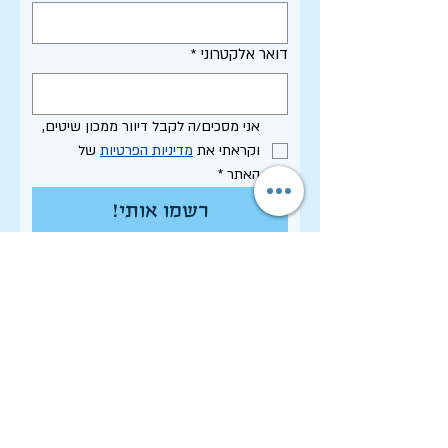
דואר אלקטרוני
*
אני מסכים/ה לקבל דיוור ממכון שיטים, 
וקראתי את 
מדיניות הפרטיות
 של 
האתר
*
רשמו אותי!
תקנון האתר - שימוש, פרטיות וסחר
הצהרת נגישות
רשימת פרסומי המכון
לחיפוש בארכיון המלא
לוח תכנון שנתי תשפ"ו