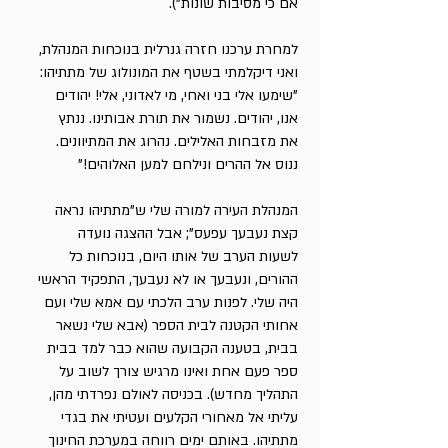
אם כי מסיבות שונות").
למחרת ערכנו חזרה גנרלית בנוכחות המנהלת,
ואני דיקלמתי בשטף את המונולוג של מתתיהו:
"שימעו אלי בני ואחי, מי לאדוני, אלי! יהודים
אנו, יהודים. נשמור את תורת אבותינו. ננתץ
את מזבחות האלילים. נהרוג את המתיוונים.
ננוס אל ההרים ונילחם למען האלוהים!"
המנהלת העירה למורה שלי ש"מתתיהו נראה
קצת נעבעך עפעס"; אבל ההצגה נועדה
לשעות הערב של אותו היום, בנוכחות כל
ההורים, ונעבעך או לא נעבעך, התפקיד הראשי
היה שלי. לפנות ערב הלכתי עם אמא שלי ועם
אחותי הקטנה לבית הספר (אבא שלי נשאר
בבית, בטענה הקבועה שהוא כבר למד בבית
ספר פעם אחת ואינו מרגיש צורך לשוב על
התהליך מחדש). בכניסה לאולם נפרדתי מהן,
עליתי אל מאחורי הקלעים ועטיתי את בגדי
מתתיהו. באותם ימים רווחה במערכת החינוך