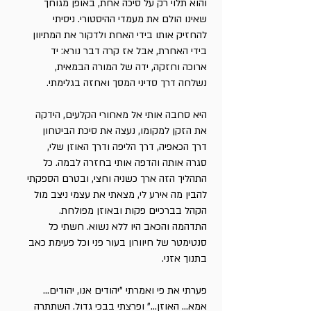
והוא תלוי רק על סיכה אחת, באופן מגוחך
שאינו הולם את מעמדי ההיסטורי. ניסיתי
להחזיק אותו בידי האחת ולדקור את המתיוון
בידי האחרת, אבל אז קרה דבר נורא: יד
ארוכה וחזקה, ידה של המורה הבמאית,
נשלחה דרך סדיני המסך ואחזה בגלימתי.
היא סחבה אותי אל מאחורי הקלעים, הידקה
את הזקן למקומו, נעצה את סיכת הביטחון
דרך הכאפיה, דרך הליפה ודרך האוזן שלי,
סגרה אותה והדפה אותי בחזרה לבמה. כל
התהליך הזה ארך כשניה וחצי, ובטרם הספקתי
להבין מה אירע לי, מצאתי את עצמי ניצב מול
הקהל בברכיים פקות ובאוזן מפולחת.
התדהמה והכאב היו ללא נשוא. חשתי כל
סנטימטר של חיוורון בעור פני וכל פעימת כאב
בתנוך אזני.
פערתי את פי ואמרתי "יהודים אנו, יהודים...
אמא... האוזן..." ופרצתי בבכי גדול. השתתרה