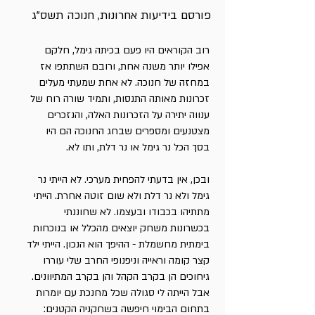
פורסם בידיעות אחרונות, חנוכה תשס"ג
רוב הקוראים היו פעם בכיתה גימל, חלקם
אפילו יותר משנה אחת, ורובם השתתפו אז
במחזה של חנוכה. לא אחת שמעתי מעלים
זכרונות מאותה התנסות, ותמיד שורה רוח של
ענווה יתירה על הזכרונות האלה, והנזכרים
מצטנעים ומספרים שבחג החנוכה הם היו
בסך הכל נר גימל או נר דלת, ותו לא.
ובכן, אין בדעתי להפחית מערכי. לא הייתי נר
גימל ולא נר דלת ולא שום זוטה אחרת. הייתי
מתתיהו בכבודו ובעצמו. לא שחוננתי
בכשרונות משחק יוצאים מהכלל או בנוכחות
בימתית מחשמלת - ההיפך הוא הנכון. הייתי ילד
קצר קומה וראייה וניפנופי החרב שלי עוררו
גיחוכים הן בקרב הקהל והן בקרב המתיוונים.
אבל הייתה לי סגולה שכל מחנכת עם יומרות
בתחום הבימוי חיפשה בשחקניה הקטנים: