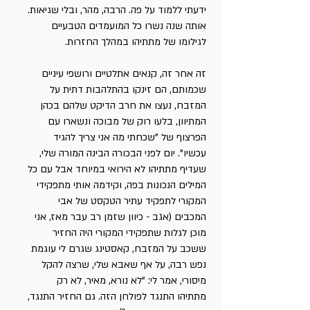
ידעתי ללמוד על פה. הרבה, מהר, ובלי שגיאות.
אותה שנה נשרו כל המועמדים הטבעיים
לגילומו של מתתיהו במהלך החזרות.
זה אחר זה, קנאים אתלטיים ורושפי עיניים
שכמותם, הם זינקו בהתלהבות דתית על
המזבח, נעצו את חרב הדיקט שלהם בכהן
המתיוון, בלעו רוק של מבוכה ונשארו עם
הפרצוף של "שכחתי מה אני צריך להגיד
עכשיו". יום לפני הבכורה הבינה המורה שלי,
שעדיף מתתיהו לא הירואי במיוחד אבל עם כל
המילים הנכונות בפה, וקידמה אותי מתפקידי
המקורי לתפקיד עתיר הטקסט של אבי
המכבים (אגב - כיוון שזמן רב עבר מאז, אני
מוכן לגלות שתפקידי המקורי היה החזיר
ששכב על המזבח, קאסטינג שגרם לי עוגמת
נפש רבה, על אף שאבא שלי, שרצה להקל
מיסורי, אמר לי: "לא נורא, מאיר, לא רק
מתתיהו התנגד לפולחן הזה. גם החזיר התנגד,