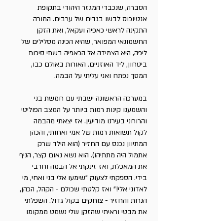
הסברה, שנכבדי המגזר היהודי בתקופת
אנטיוכוס לבשו בגדים של ערבים. המורה
התקינה לראשי כאפיה ועקאל, ואת הזקן
החשמונאי המפואר, שהיא הכינה מסלילים של
ליפה, היא הצמידה אל הכאפיה בשתי סיכות
ביטחון, ליד האוזניים. האורות באולם כבו,
המסך נפתח ואני עליתי על הבמה.
במערכה הראשונה ישבתי עם חמשת בני
והשמענו קינות רמות ביותר על המצב הפוליטי
והרוחני בעירנו מודיעין. אז יצאתי מהבמה
לקול תשואות רמות של אמי ואחותי, והכהן
המתיוון נכנס עם החזיר (הוא הילד שרק
אתמול היה מתתיהו). הוא נשא נאום קצר, הניף
את המאכלת, ואז זינקתי אל הבמה וחרבי
בידי. הספקתי לצעוק "שימעו אלי בני ואחי, מי
לאדוני אלי!" ואז קלטתי שכולם - הקהל, הכהן,
הנרות והחזיר - צוחקים בקול גדול. השפלתי
את מבטי וראיתי שהזקן שלי נשמט ממקומו