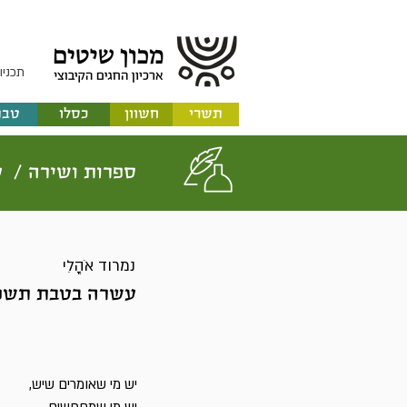
תכניו
תשרי
חשוון
כסלו
טבת
ספרות ושירה /
ע
נמרוד אֹהֳלִי
עשרה בטבת תשפ
יש מי שאומרים שיש,