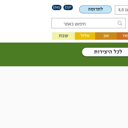
ENG
ESP
לתרומה
ILS (
וז
אב
אלול
שבת
לכל היצירות