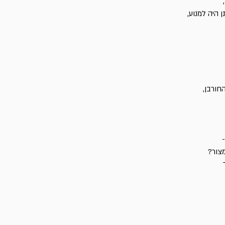
 היה למנוע,
חורבן,
צור?