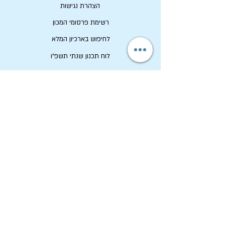
הצהרת נגישות
רשימת פרסומי המכון
לחיפוש בארכיון המלא
לוח תכנון שנתי תשפ"ו
לתרום למכון שיטים
שמירה על זכויות יוצרים
מכון שיטים
ארכיון החגים הקיבוצי
טל:
04-6536344
פקס:
04-6532683
מייל:
machon@chagim.org.il