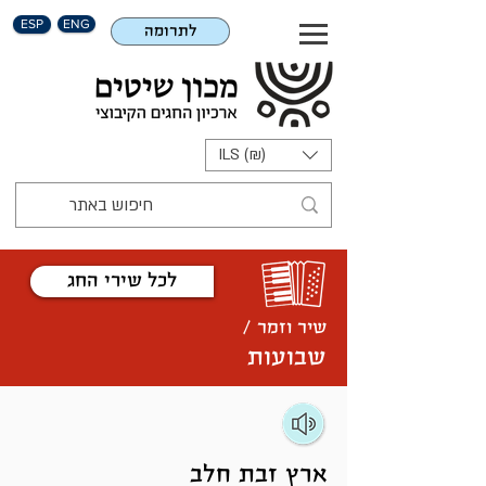
ESP
ENG
לתרומה
ILS (₪)
לכל שירי החג
שיר וזמר /
שבועות
ארץ זבת חלב