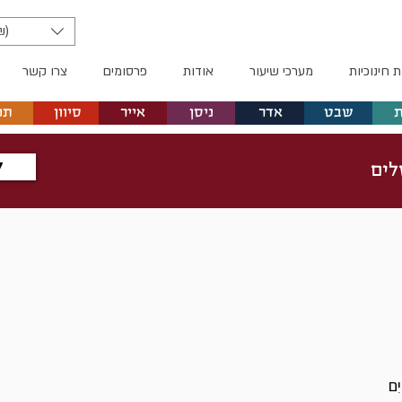
₪)
ת חינוכיות
מערכי שיעור
אודות
פרסומים
צרו קשר
שבט
אדר
ניסן
אייר
סיוון
תמ
ל
לים
יִם