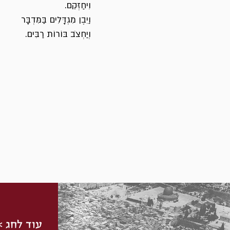
וִיחַזְּקֵם.
וַיִבֶן מִגְדָּלִים בַּמִּדְבָּר
וְיַחְצֹב בּוֹרוֹת רַבִּים.
עוד לחג >