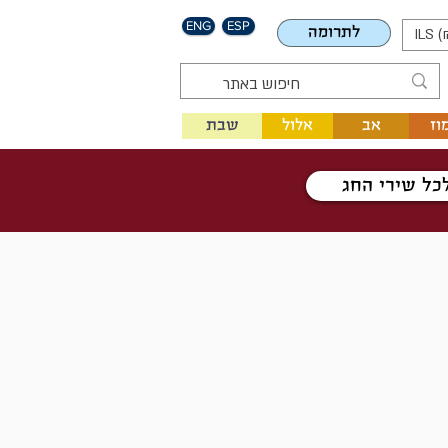
ENG
ESP
לתרומה
ILS (
וז
אב
אלול
שבת
כל שירי החג