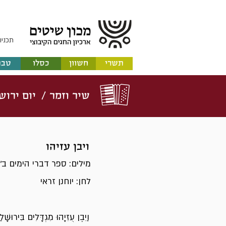
תכניו
תשרי
חשוון
כסלו
טבת
שיר וזמר /
יום ירוש
ויבן עזיהו
מילים: ספר דברי הימים ב'
לחן: יוחנן זראי
וַיִבֶן עֻזִיָהוּ מִגְדָּלִים בִּירוּשָׁלַ