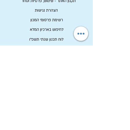
תקנון האתר - שימוש, פרטיות וסחר
הצהרת נגישות
רשימת פרסומי המכון
לחיפוש בארכיון המלא
לוח תכנון שנתי תשפ"ו
לתרום למכון שיטים
שמירה על זכויות יוצרים
מכון שיטים
ארכיון החגים הקיבוצי
טל:
04-6536344
פקס:
04-6532683