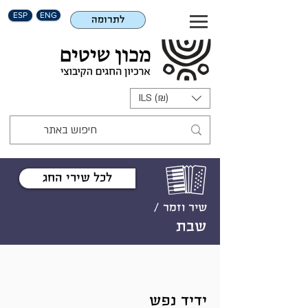
ESP
ENG
לתרומה
ILS (₪)
לכל שירי החג
שיר וזמר /
שבת
ידיד נפש