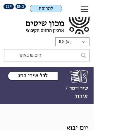
ESP
ENG
לתרומה
ILS (₪)
לכל שירי החג
שיר וזמר /
שבת
יום יבוא