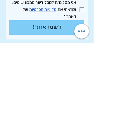
אני מסכים/ה לקבל דיוור ממכון שיטים, 
וקראתי את 
מדיניות הפרטיות
 של 
האתר
*
רשמו אותי!
תקנון האתר - שימוש, פרטיות וסחר
הצהרת נגישות
רשימת פרסומי המכון
לחיפוש בארכיון המלא
לוח תכנון שנתי תשפ"ו
לתרום למכון שיטים
שמירה על זכויות יוצרים