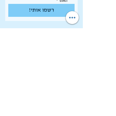
האתר
*
רשמו אותי!
תקנון האתר - שימוש, פרטיות וסחר
הצהרת נגישות
רשימת פרסומי המכון
לחיפוש בארכיון המלא
לוח תכנון שנתי תשפ"ו
לתרום למכון שיטים
שמירה על זכויות יוצרים