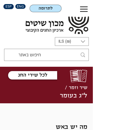
ESP
ENG
לתרומה
ILS (₪)
לכל שירי החג
שיר וזמר /
ל"ג בעומר
מה יש באש