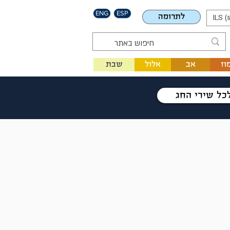
ENG
ESP
לתרומה
ILS (
וז
אב
אלול
שבת
כל שירי החג