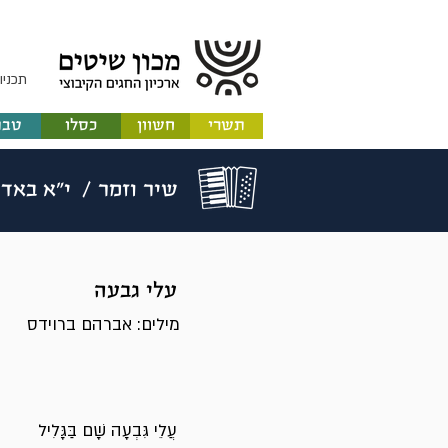
תכניו
תשרי
חשוון
כסלו
טבת
שיר וזמר /
י"א באדר
עלי גבעה
מילים: אברהם ברוידס
עֲלֵי גִּבְעָה שָׁם בַּגָּלִיל