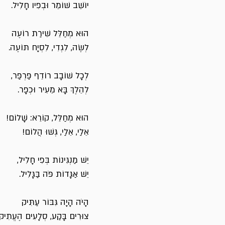
יוֹשֵׁב שׁוֹמֵר וּבְפִיו חָלִיל.
הוּא מְחַלֵּל שִׁירַת רוֹעֶה
לְשֶׂה, לִגְדִי, לִסְיָח תּוֹעֶה.
לְכָל שׁוֹבָב רוֹדֵף פַּרְפַּר,
לְהֵלֶךְ בָּא מֵעִיר וּכְפָר.
הוּא מְחַלֵּל, קוֹרֵא: שָׁלוֹם!
אֵלַי, אֵלַי, גְּשׁוּ הֲלוֹם!
יֵשׁ מַנְגִּינוֹת בְּפִי חָלִיל,
יֵשׁ אַגָּדוֹת פֹּה בַּגָּלִיל.
הָיֹה הָיָה גִּבּוֹר עַתִּיק
צוּרִים בָּקַע, סְלָעִים הֶעֱתִיק.