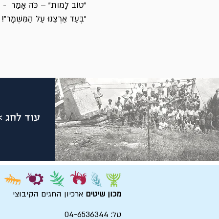
"טוֹב לָמוּת" – כֹּה אָמַר -
"בְּעַד אַרְצֵנוּ עַל הַמִּשְׁמָר"!
עוד לחג >
מכון שיטים
ארכיון החגים הקיבוצי
טל: 04-6536344