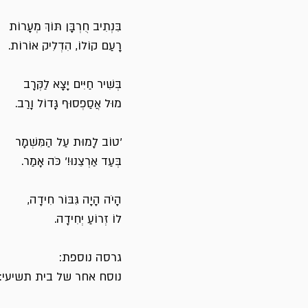
בִּנְתִיב חֻרְבָּן תּוֹךְ מְעָרוֹת
רָעַם קוֹלוֹ, הִדְלִיק אוֹרוֹת.
בְּשִׁיר חַיִּים יָצָא לַקְּרָב
מוּל אֲסַפְסוּף גָּדוֹל וָרַב.
'טוֹב לָמוּת עַל הַמִּשְׁמָר
בְּעַד אַרְצֵנוּ!' כֹּה אָמַר.
הָיֹה הָיָה גִּבּוֹר חִידָה,
לוֹ זְרוֹעַ יְחִידָה.
גרסה נוספת:
נוסח אחר של בית תשיעי: