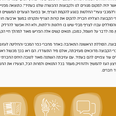
שר יהיה למקום מגורים לנו ולקבוצות ההכשרה שלנו בעתיד". כתוצאה מפנייה
ו"המכבי צעיר" החלטות בנוגע להקמת הצריף, אך בפועל הצעדים המעשיים הי
הקבוצה הצליחו חבריה להקים את קירות הצריף ותקרתו במשך ארבעה חוד
והסוללים עברו לצריף מבלי שיש בו חלונות ודלתות, ולא היה אפשר להדליק ב
אין מה לדבר על חשמל, כמובן. תנאים קשים אלה הפריעו מאוד למהלך חיי הקב
קבוצה. הסוללת הראשונה התאהבה באחד מחברי כפר המכבי והחליטה לעזוב
רי הקבוצה מדוכאים מעזיבתה, אולם מיד התעודדו. הם ראו בכך מכשול ראשו
לים עוד צפויים להם בעתיד. עם עזיבתה השתנה מאוד לטובה היחס החברתי 
רצון העז להמשיך ולהחזיק מעמד בכל התנאים ולמרות הכל, הצעידו את החב
ד חברים.