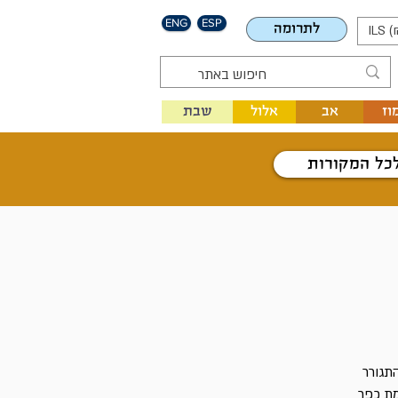
ENG
ESP
לתרומה
ILS (
וז
אב
אלול
שבת
כל המקורות
תגורר
מת כפר