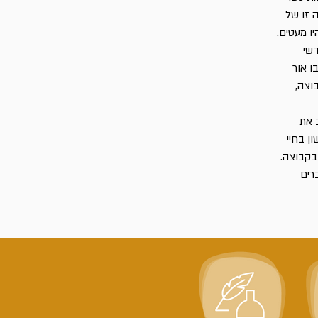
 זו של
ו מעטים.
שי
ו אור
וצה,
 את
ן בחיי
בקבוצה.
רים