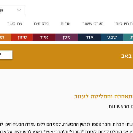
₪)
ת חינוכיות
מערכי שיעור
אודות
פרסומים
צרו קשר
שבט
אדר
ניסן
אייר
סיוון
תמ
ל
 באב
תאהבה והחליטה לעזוב
שתי חברות וחבר נוספו לגרעין ההכשרה. לפני הסוללים עמדה הבעיה היכן לה
ו. אז הוחלט לפנות לעזרת "המכבי" וה"מכבי צעיר" בארץ למען יקימו על אד