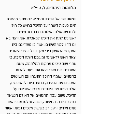
מלחמות היהודים, ו', ט'-י"א
וטיטוס שב אל הבירה והחליט להסתער ממחרת
היום כעלות השחר על ההיכל בראש כל חילו
ולכובשו. אולם האלוהים כבר גזר מימים
ראשונים לתת את היכלו למאכלת אש, והנה בא
יום הדין לקץ העיתים, אשר בו נשרף גם בית
המקדש הראשון בידי מלך בבל. ומידי היהודים
יצאה האש לראשונה ומעימם היתה הסיבה. כי
אחרי שוב טיטוס ממקום המלחמה, שאפו
המורדים רוח מעט ויצאו עוד פעם להכות
ברומאים. שומרי ההיכל התנגחו עם השונאים
המכבים את הבעירה, בחצר בית ה' הפנימית,
ואלה הניסו את היהודים ורדפו אחריהם על
ההיכל. משם עברו הרומאים אל האולם הנשאר
בחצר בית ה' החיצונה, ושמה נמלטו מבני העם
נשים וילדים ורעב רב כששת אלפים נפש. ואנשי