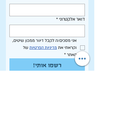
דואר אלקטרוני
*
אני מסכים/ה לקבל דיוור ממכון שיטים, 
וקראתי את 
מדיניות הפרטיות
 של 
האתר
*
רשמו אותי!
תקנון האתר - שימוש, פרטיות וסחר
הצהרת נגישות
רשימת פרסומי המכון
לחיפוש בארכיון המלא
לוח תכנון שנתי תשפ"ו