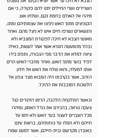
הצבא לא חיכו עד אשר יוציא הקיסר את משפט
השרידים ושרי החיילים יתנו להם פקודה, כי אם
מיהרו אל האולם בחמת נקם, ושלחו אש.
הקופצים מתוך האש ניפצו את עצמותיהם ומתו,
והנשארים נשרפו חיים איש לא ניצל מהם. ואחד
מאנשי הצבא לא חיכה לפקודת המצביא ולא
נבהל מהמעשה הנורא אשר אמר לעשות, כאילו
ציווה למלא את הדבר מפי הגבורה, ותפס בידו
לפיד בוער מתוך האש, ואחד מחברי האיש הרים
אותו למעלה, והוא שלח את האש אל חלון
הזהב, אשר בקרבתו היה המבוא מצד צפון אל
הלשכות הסובבות את ההיכל.
וכאשר התלקחה הלהבה, הרימו היהודים קול
צעקה נוראה, בהכירם את גודל האסון, ומיהרו
מכל העברים לעצור בעד האש ולא חסו על
חייהם ולא חמלו על כוחותיהם, בראות עינם
באובדן מקדשם ובית-חייהם, אשר למענו שמרו