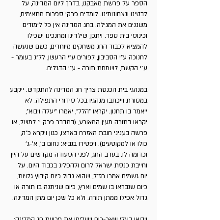
העצמאות
הספר על פרשת מאבקנו, בדרך ליום המדינה, על
לבטינו ונצחונותינו. לומדים פרקי ספרות מתאימים,
מתוך התפילה לשלום
משננים את המגילה. בחג המדינה אין כל לימודים
המדינה
וכינוסי בית ספר. ויתכן, שילדינו ומחנכינו ישכילו
להמציא לכבוד החג משחקים מיוחדים, כשם שנעשה
מתוך תקנון ראש פינה
לחנוכה ע"י הסביבון, לפורים ע"י הרעשן, לל"ג בעומר -
ע"י הקשת, לשמחת תורה - ע"י הדגלים.
במנהגי בית הכנסת צריך חג המדינה להתקדש. ייקבע
במסורת וייכתבו מנהגיו בכל סידורי התפילה. לא
ייאמר בו תחנון. יקראו "הלל", יאמרו "יעלה ויבוא",
יקראו בתורה מעין המאורע, (במדבר פרק י' למשל, או
פרשה בעניני חובת האזרח בארצו, כגון ויקרא כ"ה,
כולו או למקוטעים). ויפטירו בנביא: נחום ב', א'-ג'
וכדומה לו. בערב החג, לפני הסעודה מקדשים על היין
וחייבת כנסת ישראל לרום ולהפליג בכבוד היום. על
יום גשמים אמרו חז"ל, שהוא גדול כיום קיבוץ גלויות,
כיום שנבראו בו שמים וארץ, כיום שניתנה בו תורה או
גדול אפילו ממתן תורה. ולא כל שכן יום מתן המדינה.
ויבואו בעלי שאר-רוח וישלימו את פרשת חג המדינה: