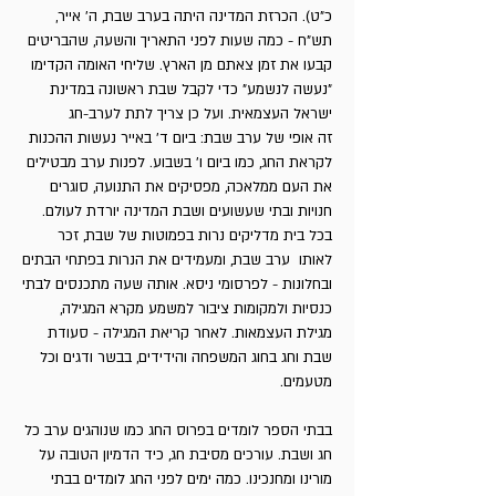
כ"ט). הכרזת המדינה היתה בערב שבת, ה' אייר,
חלוצים בהתיישבות
תש"ח - כמה שעות לפני התאריך והשעה, שהבריטים
קבעו את זמן צאתם מן הארץ. שליחי האומה הקדימו
"נעשה לנשמע" כדי לקבל שבת ראשונה במדינת
טיב הבעיה הציונית
ישראל העצמאית. ועל כן צריך לתת לערב-חג
זה אופי של ערב שבת: ביום ד' באייר נעשות ההכנות
יום העצמאות המחשבתית
לקראת החג, כמו ביום ו' בשבוע. לפנות ערב מבטילים
את העם ממלאכה, מפסיקים את התנועה, סוגרים
חנויות ובתי שעשועים ושבת המדינה יורדת לעולם.
כיצד נולד דגלנו
בכל בית מדליקים נרות בפמוטות של שבת, זכר
לאותו ערב שבת, ומעמידים את הנרות בפתחי הבתים
ובחלונות - לפרסומי ניסא. אותה שעה מתכנסים לבתי
לגדל ירקות בין הסלעים
כנסיות ולמקומות ציבור למשמע מקרא המגילה,
מגילת העצמאות. לאחר קריאת המגילה - סעודת
מדבריו של א. ד. גורדון
שבת וחג בחוג המשפחה והידידים, בבשר ודגים וכל
מטעמים.
מדינת היהודים
בבתי הספר לומדים בפרוס החג כמו שנוהגים ערב כל
חג ושבת. עורכים מסיבת חג, כיד הדמיון הטובה על
מיום העצמאות לחג
מורינו ומחנכינו. כמה ימים לפני החג לומדים בבתי