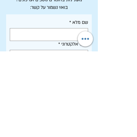
בוא/י נשמור על קשר:
שם מלא
*
דואר אלקטרוני
*
אני מסכים/ה לקבל דיוור ממכון שיטים, 
וקראתי את 
מדיניות הפרטיות
 של 
האתר
*
רשמו אותי!
תקנון האתר - שימוש, פרטיות וסחר
הצהרת נגישות
רשימת פרסומי המכון