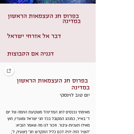
בפרוס חג העצמאות הראשון
במדינה
דבר אל אזרחי ישראל
דגניה אם הקבוצות
הכרזה על הקמת מדינת
ישראל
בפרוס חג העצמאות הראשון
במדינה
הצהרת בלפור
יום טוב לוינסקי
ויחליטו כל אומות העולם
מאימתי נכנסים לחג המדינה? משקיעת החמה של יום
ד' באייר, כמנהג המקובל בכל חגי ישראל ומועדיו, חוץ
חג העצמאות במסגרת מועדי
מאילו תעניות-ציבור. וזכור לנו מה שאמר הנביא:
ישראל
"השיר הזה יהיה לכם כליל התקדש חג" (ישעיה, ל',