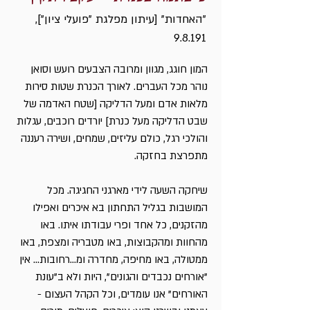
"האחדות" [עיתון מפלגת "פועלי ציון"],
9.8.191
המון חוגג, מגוון ומרובה הצבעים רועש וסואן
נוהר מכל העברים. לאורך הכנרת שטות סירות
מלאות אדם ומעל הדליקה [שטח האדמה של
שבט הדליקה מעל כנרת] יורדים רוכבים, עגלות
והולכי רגל, כולם עליזים, שמחים, ושירה רעננה
מתפרצת בחזקה.
שיחקה השעה לידי מארגני החגיגה. מכל
המושבות בגליל התחתון בא איכרים ואפילו
מהזקנים, כל אחד ופרי עבודתו איתו. באו
מהחוות ומהקבוצות, באו מטבריה ומצפת, באו
ממטולה, באו מחיפה, מחדרה ומ...רחובות... אין
"אורחים נכבדים והגונים", היות ולא ב"עונת
האורחים" אנו עומדים, וכל הקהל העצום -