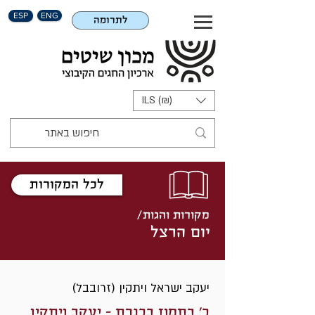
ESP
ENG
לתרומה
ILS (₪)
לכל המקורות
מקורות והגות/
יום הרצל
יעקב ישראל ויתקין (זרובבל)
כ' בתמוז בכנרת - יעקב ויתקין