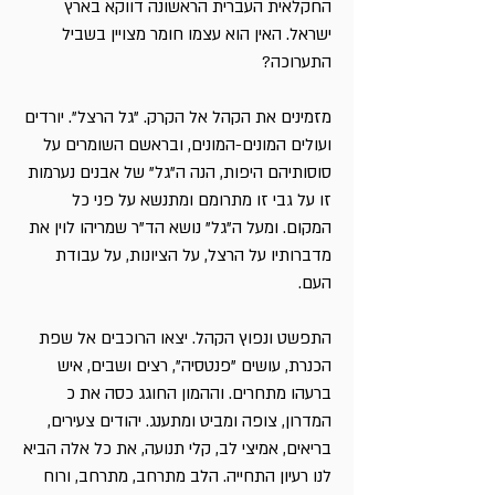
החקלאית העברית הראשונה דווקא בארץ
ישראל. האין הוא עצמו חומר מצויין בשביל
התערוכה?
מזמינים את הקהל אל הקרק. "גל הרצל". יורדים
ועולים המונים-המונים, ובראשם השומרים על
סוסותיהם היפות, הנה ה"גל" של אבנים נערמות
זו על גבי זו מתרומם ומתנשא על פני כל
המקום. ומעל ה"גל" נושא הד"ר שמריהו לוין את
מדברותיו על הרצל, על הציונות, על עבודת
העם.
התפשט ונפוץ הקהל. יצאו הרוכבים אל שפת
הכנרת, עושים "פנטסיה", רצים ושבים, איש
ברעהו מתחרים. וההמון החוגג כסה את כ
המדרון, צופה ומביט ומתענג. יהודים צעירים,
בריאים, אמיצי לב, קלי תנועה, את כל אלה הביא
לנו רעיון התחייה. הלב מתרחב, מתרחב, ורוח