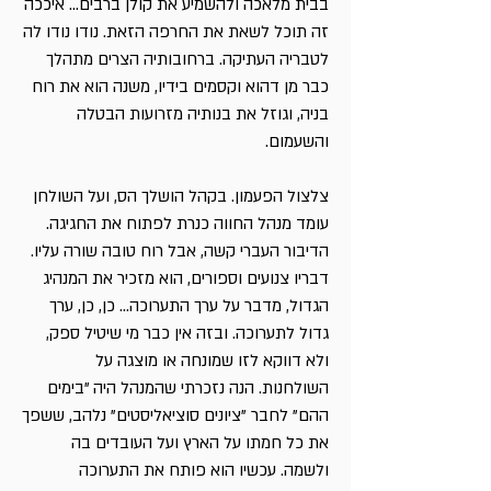
בבית מלאכה ולהשמיע את קולן ברבים... איככה
זה תוכל לשאת את החרפה הזאת. נודו נודו לה
לטבריה העתיקה. ברחובותיה הצרים מתהלך
כבר מן דהוא וקסמים בידיו, משנה הוא את רוח
בניה, וגוזל את בנותיה מזרועות הבטלה
והשעמום.
צלצול הפעמון. בקהל הושלך הס, ועל השולחן
עומד מנהל החווה כנרת לפתוח את החגיגה.
הדיבור העברי קשה, אבל רוח טובה שורה עליו.
דבריו צנועים וספורים, הוא מזכיר את המנהיג
הגדול, מדבר על ערך התערוכה... כן, כן, ערך
גדול לתערוכה. ובזה אין כבר מי שיטיל ספק,
ולא דווקא לזו שמונחה או מוצגה על
השולחנות. הנה נזכרתי שהמנהל היה "בימים
ההם" לחבר "ציונים סוציאליסטים" נלהב, ששפך
את כל חמתו על הארץ ועל העובדים בה
ולשמה. עכשיו הוא פותח את התערוכה