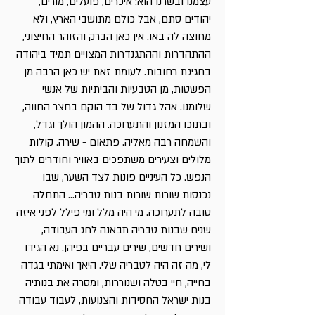
עצמנו ובשרנו הוא: איכרים, פועלים, מורים,
יהודים סתם, אבל כולם מתושבי הארץ, ולא
מחוצה לה באו. אין כאן הברק והזוהר החיצוני,
ההתהדרות וההתגנדרות המצויים תמיד ביהודה
בחגיגת רחובות. לעומת זאת יש כאן הרבה מן
הפשטות, מן הטבעיות והביתיות של אנשי
שלומנו. אהל גדול של בד הוקם בחצר החווה,
ובתוכו המזנון והתערוכה. ההמון הולך וגדל,
והשמחה רבה מאליה. פתאום - שירה. קולות
מלולים וצעירים משתפכים באוויר וחודרים לתוך
הנפש. כל העיניים פונות לצד השער, שבו
נכנסות שורות שורות בנות טבריה... התחלה
טובה לתערוכה. מי היה מלל ומי פילל לפני איזה
שנים שבנות טבריה תבאנה לחג העבודה,
ושירים חדשים, שירים עבריים בפיהן. נא הגידו
לי, מה זה היה לטבריה שלי. היאך ואימתי בגדה
בחייה, חיי בטלה ושנוררות, ומסרה את בנותיה
בנות ישראל החסידות והצנועות, לעבוד עבודה