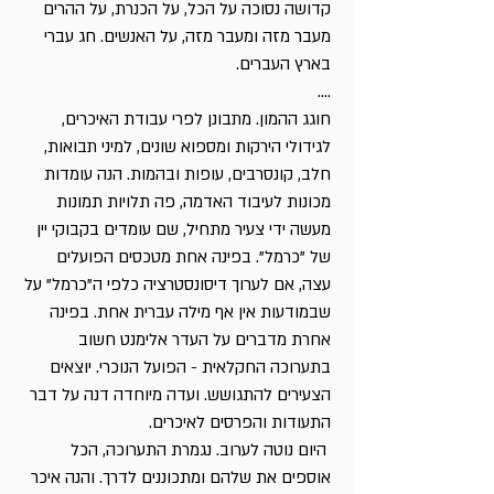
קדושה נסוכה על הכל, על הכנרת, על ההרים
מעבר מזה ומעבר מזה, על האנשים. חג עברי
בארץ העברים.
....
חוגג ההמון. מתבונן לפרי עבודת האיכרים,
לגידולי הירקות ומספוא שונים, למיני תבואות,
חלב, קונסרבים, עופות ובהמות. הנה עומדות
מכונות לעיבוד האדמה, פה תלויות תמונות
מעשה ידי צעיר מתחיל, שם עומדים בקבוקי יין
של "כרמל". בפינה אחת מטכסים הפועלים
עצה, אם לערוך דיסונסטרציה כלפי ה"כרמל" על
שבמודעות אין אף מילה עברית אחת. בפינה
אחרת מדברים על העדר אלימנט חשוב
בתערוכה החקלאית - הפועל הנוכרי. יוצאים
הצעירים להתגושש. ועדה מיוחדה דנה על דבר
התעודות והפרסים לאיכרים.
היום נוטה לערוב. נגמרת התערוכה, הכל
אוספים את שלהם ומתכוננים לדרך. והנה איכר