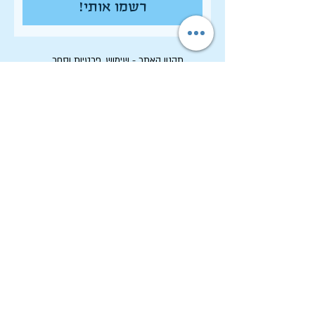
רשמו אותי!
תקנון האתר - שימוש, פרטיות וסחר
הצהרת נגישות
רשימת פרסומי המכון
לחיפוש בארכיון המלא
לוח תכנון שנתי תשפ"ו
לתרום למכון שיטים
שמירה על זכויות יוצרים