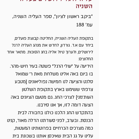
השניה
"ביקב ראשון לציון", ספר העליה השניה,
עמ' 188
בתקופת העליה השנייה, החליטה קבוצת פועלים,
ביחד עם א.ד. גורדון, לחדש את מנהג העליה לרגל
לירושלים, ולערוך טיול אליה בחג הסוכות. מתאר אחד
החלוצים:
הידיעה על "עולי הרגל" פשטה בעיר חיש-מהר.
בו ביום באה אלינו משלחת מאת ר' שמואל
סלנט והציעה לנו חמישה נפוליאונים [מטבע
צרפתי ששימש בארץ בתקופת השלטון
העות'מני] לצרכי החג. גם מטעם הציונים באה
הצעה דומה לזו, אך אנו סירבנו.
בהתקדש החג הלכנו כולנו בחבורה לבית
הכנסת. ובערב, לפני סעודתנו הדלה מאוד, קנינו
כמה מצרכים הכרחיים בפרוטותינו המעטות,
עלינו על גג הבית שאיכסן אותנו בשכונת בית