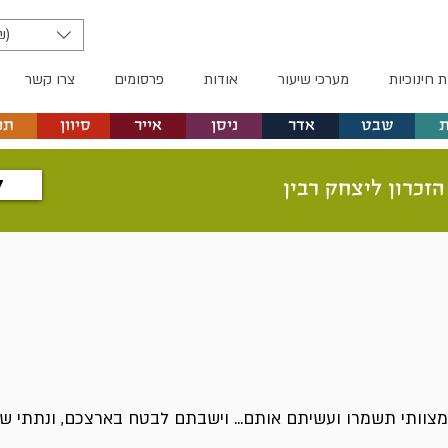
₪)
ת חינוכיות
מערכי שיעור
אודות
פרסומים
צרו קשר
שבט
אדר
ניסן
אייר
סיוון
תמ
ל
הזכרון ליצחק רבין
מצוותי תשמרו ועשיתם אותם... וישבתם לבטח בארצכם, ונתתי ש