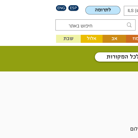
ENG
ESP
לתרומה
ILS (
וז
אב
אלול
שבת
כל המקורות
לום