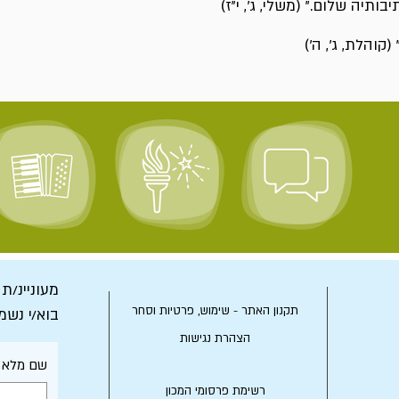
בותיה שלום." (משלי, ג', י"ז)
קוהלת, ג', ה')
מעוניינ/ת
תקנון האתר - שימוש, פרטיות וסחר
בוא/י נשמ
הצהרת נגישות
שם מלא
רשימת פרסומי המכון