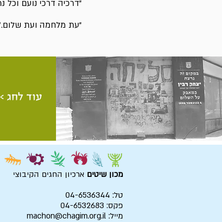
"דרכיה דרכי נועם וכל נתי
"עת מלחמה ועת שלום." (
עוד לחג >
מכון שיטים
ארכיון החגים הקיבוצי
טל: 04-6536344
פקס: 04-6532683
מייל:
machon@chagim.org.il