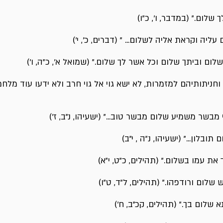
ך שלום." (במדבר, ו', כ"ו)
ליה וקראת אליה לשלום... " (דברים, כ', י')
ום וביתך שלום וכל אשר לך שלום." (שמואל א', כ"ה, ו')
חניתותיהם למזמרות, לא ישא גוי אל גוי חרב ולא ידעו עוד מלחמ
מבשר משמיע שלום מבשר טוב..." (ישעיהו, נ"ב, ז')
בלון..." (ישעיהו, נ"ה , י"ב)
ך את עמו בשלום." (תהילים, כ"ט, י"א)
שלום ורודפהו." (תהילים, ל"ד, ט"ו)
 שלום בך." (תהילים, קכ"ב, ח')