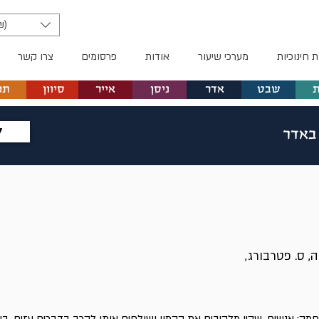
₪)
ת חינוכיות
מערכי שיעור
אודות
פרסומים
צרו קשר
שבט
אדר
ניסן
אייר
סיוון
תמ
ל
 באדר
, ס. פטרבורג,