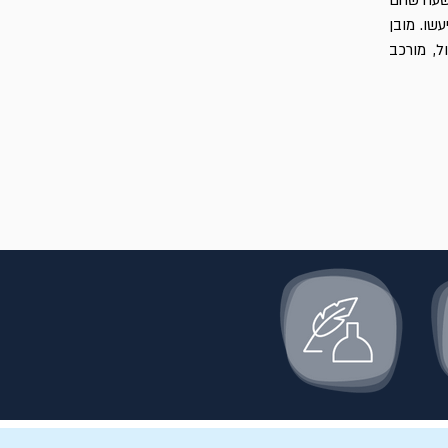
בשעה שהם
שו. מובן
ל, מורכב