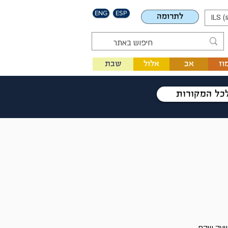
ENG
ESP
לתרומה
ILS (
וז
אב
אלול
שבת
כל המקורות