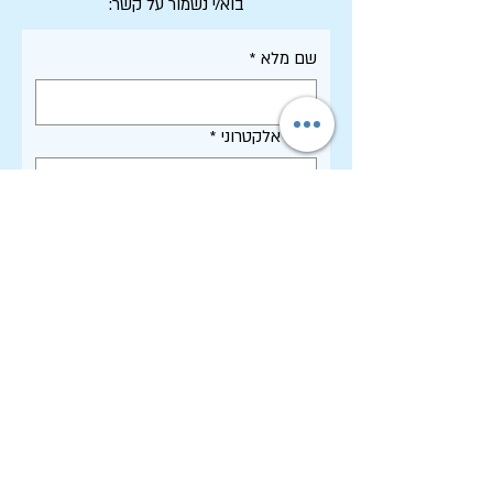
בוא/י נשמור על קשר:
שם מלא
*
דואר אלקטרוני
*
אני מסכים/ה לקבל דיוור ממכון שיטים, 
וקראתי את 
מדיניות הפרטיות
 של 
האתר
*
רשמו אותי!
תקנון האתר - שימוש, פרטיות וסחר
הצהרת נגישות
רשימת פרסומי המכון