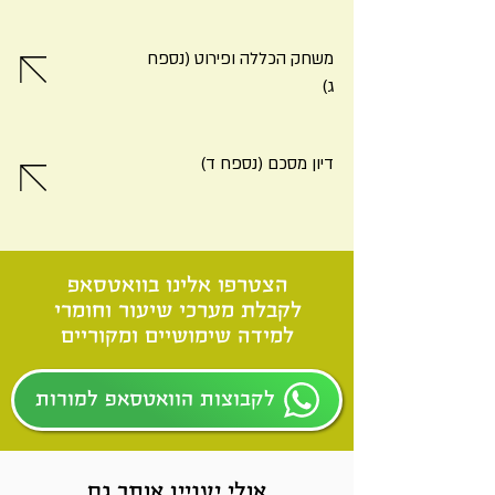
משחק הכללה ופירוט (נספח
ג)
דיון מסכם (נספח ד)
הצטרפו אלינו בוואטסאפ
לקבלת מערכי שיעור וחומרי
למידה שימושיים ומקוריים
לקבוצות הוואטסאפ למורות
אולי יעניין אותך גם