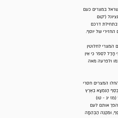
 ישראל במצרים כעם
ונל ("קוּם
נו שבתחילת דרכם
החזירי של יוסף.
 המצרי לחלוטין
 חָדַל לִסְפֹּר כִּי אֵין
צמו ולפרעה מאה
החלו המצרים חסרי
ֶסֶף הַנִּמְצָא בְאֶרֶץ
ֶף" (מז יג - טו)
והפך אותם לעם
סֶף, וּמִקְנֵה הַבְּהֵמָה