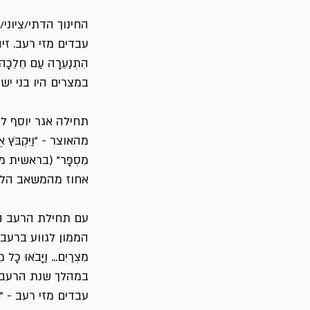
החינוך הדתי/ציוני
עבדים מזי רעב. זי
הִתְנַעֵרָה עַם חֵלֵ
במצרים היו בני יש
תחילה אגר יוסף ל
מהאוצר - "וַיִּקְבֹּץ אֶת 
מִסְפָּר" (בראשית
אחוז מהמשאב הלא
עם תחילת הרעב הג
הממון לגווע ברעב - "וְלֶ
מִצְרַיִם... וַיָּבֹאוּ כָ
במהלך שנת הרעב ה
עבדים מזי רעב - "וַיָּבֹאו