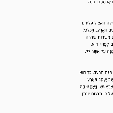
ַם אַדְמָתֵנוּ. קְנֵה
לה האציל עליהם
הָאָרֶץ... וַיְכַלְכֵּל
ק להם משרות שררה
ָנֶיךָ הִוא,
קְנֶה עַל אֲשֶׁר לִי".
זה הרעב. כך הוא
עֲקֹב בְּאֶרֶץ
גֹּשֶׁן וַיֵּאָחֲזוּ בָהּ
ל פי תרגום יונתן