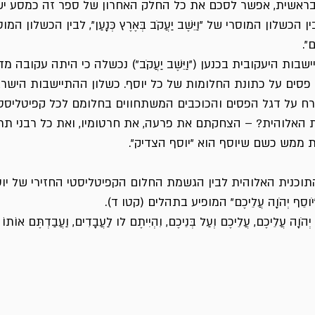
ראשית, אפשר לסכם את כל החלק האחרון של ספר זה כמסע ישר
בין הכשלון המוסרי של "וַיֵּשֶׁב יַעֲקֹב בְּאֶרֶץ כְּנָעַן", לבין הכשלון המוסר
ם".
ות היעקובית בכנען ("וַיֵּשֶׁב יַעֲקֹב") נכשלה כי היתה עקובה 
סים על כתונת החלומות של כל יוסף. כשלון ההתיישבות הישר
אֵל") יימרח על דגל הפסים והכוכבים המשתחווים בחלומם לכל קפיטליסט 
 האלוהית? – הצחקתם את פרעה, את חרטומיו, ואת כל רבני תת
ת ממש כשם שיוסף הוא "יוסף הצדיק".
התוכנית האלוהית לבין הגשמת החלום הקפיטליסטי החזירי של יו
ֹוסֵף יְהֹוָה עֲלֵיכֶם" המופיע בתהלים (קטו ד).
וָה עֲלֵיכֶם, עֲלֵיכֶם וְעַל בְּנֵיכֶם, וִהְיִיתֶם לו לַעֲבָדִים, וַעֲבַדְתֶּם אוֹתוֹ 