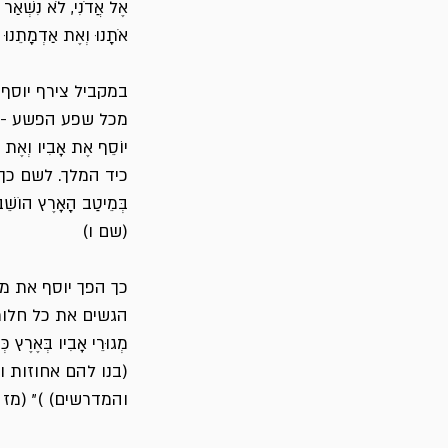
אֶל אֲדֹנִי, לֹא נִשְׁאַר לִפ
אֹתָנוּ וְאֶת אַדְמָתֵנוּ 
במקביל צירף יוסף
מכל שפע הפשע - "וַיּוֹשֵׁ
יוֹסֵף אֶת אָבִיו וְ
כיד המלך. לשם כך ה
בְּמֵיטַב הָאָרֶץ הוֹשֵׁב א
(שם ו)
כך הפך יוסף את מ
הגשים את כל חלומותי
מְגוּרֵי אָבִיו בְּאֶרֶץ 
(בנו להם אחוזות וט
והמדרשים) )" (מז כז