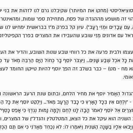
/סוציאליסטי (מחקו את המיותר) שקיבלנו גרם לנו לזהות את בני
הוי זה מושפע מההגדה של פסח, מתחילת ספר שמות, ומהאינטרנצי
כָה, עַם עֲבָדִים וּמְזֵי רָעָב"). עיון קל בפרק מ"ז בבראשית ימחיש ל
ראל עם אדונים מְזֵי שובע שהעבידו את המצרים בפרך הקפיטליזם 
עצמו ולבית פרעה את כל רווחי שבע שנות השובע, והדיר את העם
כָּל אֹכֶל שֶׁבַע שָׁנִים... וַיִּצְבֹּר יוֹסֵף בָּר כְּחוֹל הַיָּם הַרְבֵּה מְאֹד עַד כִּי
 מא מח - מט) – כבר בשלב זה הפך יוסף להיות טייקון החומד לע
ומי.
דול הֶאֱמיר יוסף את מחיר הלחם, ובתום שנת הרעב הראשונה 
חֶם אֵין בְּכָל הָאָרֶץ כִּי כָבֵד הָרָעָב מְאֹד... וַיְלַקֵּט יוֹסֵף אֶת כָּל הַכּ
ל מִצְרַיִם אֶל יוֹסֵף לֵאמֹר הָבָה לָּנוּ לֶחֶם וְלָמָּה נָמוּת נֶגְדֶּךָ כִּי אָפֵס כָּס
שניה הוא עיקל את כל הצאן, המטלטלין והנדל"ן של המצרים, 
ּ אֵלָיו בַּשָּׁנָה הַשֵּׁנִית וַיֹּאמְרוּ לוֹ: לֹא נְכַחֵד מֵאֲדֹנִי כִּי אִם תַּם הַכֶּ