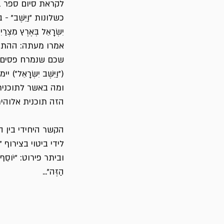
לקראת סיום ספר ב
כשלונות "וַיֵּשֶׁב" - 
יִשְׂרָאֵל בְּאֶרֶץ מִצְרַיִ
אמרו מעתה: ההתיישב
שכם שנמרח פסים פ
("וַיֵּשֶׁב יִשְׂרָ
ומה באשר לתוכנית
הזה תוכנית אלוהי
הקשר היחידי בין 
לידי ביטוי בצירוף "י
וביתר פירוט: "יֹוסֵף יְהֹ
הַזֶּה"...