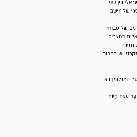
אלי בין שני
י של "וַיֵּשֶׁב
מדמם של טבוחי
אלית במצרים
חזירי.
קכט. יש בספור
סף המגלומן בא
עַד עֶצֶם הַיּוֹם