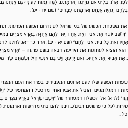
ְנֵי אֲדֹנִי בִּלְתִּי אִם גְּוִיָּתֵנוּ וְאַדְמָתֵנוּ. לָמָּה נָמוּת לְעֵינֶיךָ גַּם אֲנַחְנוּ גּ
בַּלָּחֶם וְנִהְיֶה אֲנַחְנוּ וְאַדְמָתֵנוּ עֲבָדִים" (שם יח - יט).
 את משפחת הפשע של בני ישראל לסינדרום הפשע הפרעוני. תחי
ב יוֹסֵף אֶת אָבִיו וְאֶת אֶחָיו וַיִּתֵּן לָהֶם אֲחֻזָּה בְּאֶרֶץ מִצְרַיִם בְּמֵיטַב 
אֶת אֶחָיו וְאֵת כָּל בֵּית אָבִיו לֶחֶם" (שם יא - יב), אחר כך דאג לחל
וא הוציא לעתונות את הידיעה הבאה בשם פרעה – "אֶרֶץ מִצְרַיִם לְפ
ֶת אָבִיךָ וְאֶת אַחֶיךָ... וְאִם יָדַעְתָּ וְיֶשׁ בָּם אַנְשֵׁי חַיִל וְשַׂמְתָּם שָׂרֵי מִ
שפחת הפשע שלו לעם אדונים המעבידים בפרך את העם המצרי מ
ו המגלומניים והוביל את אביו ואחיו מהכשלון המחפיר של "וַיֵּשֶׁב יַ
כְּנָעַן" (לז א) אל הכשלון המסחרר של "וַיֵּשֶׁב יִשְׂרָאֵל בְּאֶרֶץ מִצְרַיִם בְּאֶרֶץ 
ירות (על פי פרשנים רבים)... ויבנו להם בתי מדרשות וארמונות (ע
)...