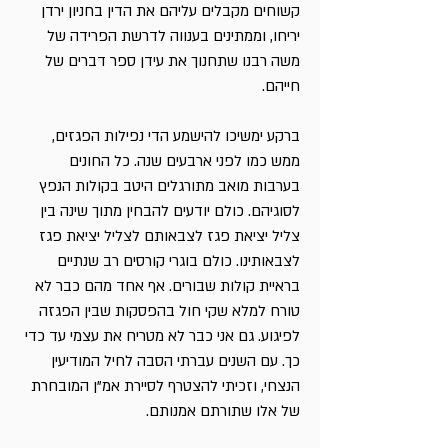
קשוחים מקבלים עליהם את הדין בחניון ירדן
יריחו, וממתינים בענווה לדרשת הפרידה של
משה רבנו שתחנוך את עידן ספר דברים של
חייהם.
ברקע ימשיכו להישמע הדי נפילות הפגזים,
ממש כמו לפני ארבעים שנה. כל החונים
בערבות מואב מתורגלים היטב בקולות הנפץ
לסוגיהם. כולם יודעים להבחין מתוך שינה בין
צליל יציאת פגז לצבאותם לצליל יציאת פגז
לצבאותינו. כולם בוגרי קורסים רב שנתיים
בראיית קולות שבורים. אף אחד מהם כבר לא
טורח למלא שקי חול בהפסקות שבין הפגזה
לפיגוע. גם אני כבר לא מטריח את עצמי עד כדי
כך. עם השנים עברתי הסבה לחיל המודיעין
הנצחי, וזכיתי להצטרף לסיירת אמ"ן המובחרת
של אלו שתורתם אמנותם.