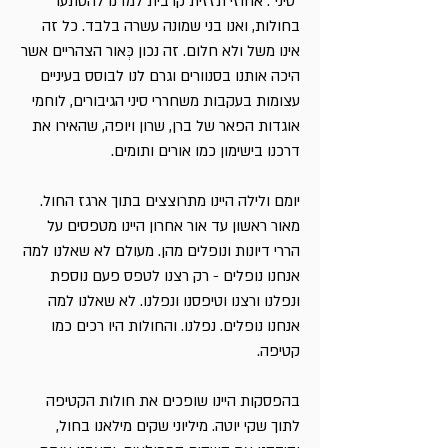
"סיני". אחוזי תזזית קרבית למדנו להסתער
בחולות, ואנו בני שמונה עשרה בלבד. כל זה
אינו משל ולא חלום. זה נכון כְּאור הצהריים אשר
היכה אותנו בסנוורים וגרם לנו לבוסס בעיניים
עצומות בעקבות משחררי סיני הגיבורים, לוחמי
אוגדות הפאר של ברן, שרון ויופה, שהאירו את
דרכנו בישימון כמו אורים ותומים.
יומם ולילה היינו מתרוצצים בתוך ארגז החול.
מאור ראשון עד אור אחרון היינו מטפסים על
הררי דיונות ונופלים מהן. מעולם לא שאלנו למה
אנחנו נופלים - רק רצנו לטפס פעם נוספת
ונפלנו ורצנו וטיפסנו ונפלנו. לא שאלנו למה
אנחנו נופלים. נפלנו. והחולות היו רכים כמו
קטיפה.
בהפסקות היינו שופכים את חולות הקטיפה
לתוך שקי יוטה. מיליוני שקים מילאנו בחול,