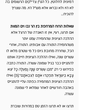
דמיונית לחלוטין. כל הנו"ן צדי"קים הרשומים בה
לא היו ולא נבראו אלא מש"ל היו. מה שצריך
להוכיח...
שאלות הרוח המרחפת בין הר נבו וים המוות
אם תרצו, רעיי, אין זו האגדה של הרצל אלא
ההלכה הציונית שהחמירה עִמנו יותר
משהחמירה התורה עם אבותינו. התורה, אחרי
הכל, שחררה מחובת גיוס כל מי שטרם מלאו לו
עשרים שנה, ואילו ההלכה הציונית חייבה אותנו
להתגייס כבר בגיל שמונה עשרה. התורה כתבה
בפירוש כי רק "מִבֶּן עֶשְׂרִים שָׁנָה וָמַעְלָה כָּל יֹצֵא
צָבָא בְּיִשְׂרָאֵל תִּפְקְדוּ אֹתָם לְצִבְאֹתָם".
[3]
ואילו
ההלכה הציונית המחמירה כפתה עליי להתגייס
באהבה חודשיים לאחר שמלאו לי שמונה
עשרה.
תרצו או לא תרצו הזמן טס במהירות שוברת