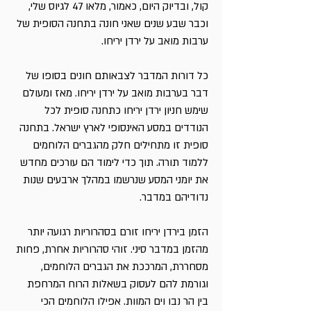
קול, ובדיוק היום, כאמור, מלאו 47 לגיוס שלי,
וכבר שבע שנים שאני חונה בתחנה הסופית של
ערבות מואב על ירדן יריחו.
כל דורות המדבר לצבאותם חונים בסופו של
דבר בערבות מואב על ירדן יריחו. מאז ומעולם
שימש חניון ירדן יריחו כתחנה סופית לכל
הנודדים במסע האינסופי לארץ ישראל. בתחנה
סופית זו מתחילים חלק מהגברים הלוחמים
ללמוד תורה. תוך כדי לימוד הם עורכים מחדש
את יומני המסע שנרשמו במהלך ארבעים שנות
נדודיהם במדבר.
הזמן בירדן יריחו זורם בסהרוריות רגועה יותר
מהזמן במדבר סיני. זוהי סהרוריות אחרת, פחות
מסחררת, המרככת את הגברים הלוחמים,
וגורמת להם לעסוק בשאלות הרוח המרחפת
בין הר נבו וים המוות. אפילו הלוחמים הכי