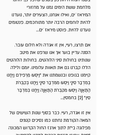
מלחמת ששת הימים נמנו על מחזורי
המיראז`ים, ואילו אנחנו, הצעירים יותר, נועדנו
להיות לוחמים הרבה יותר מתוחכמים. פנטומים
נועדנו להיות. פוסט מיראז`ים...
אם תרצו, רעיי, אין זו אגדה ולא חלום עובר.
הסנה עדיין בוער אך אנו שרפנו את מיטב
שנותינו בחולות סיני הלוהטים. בחולות הלוהטים
הללו קברנו גם את תאוות עלומינו. יומם ולילה
קיימנו בגופנו ובנשמתנו את "וַיִּסְעוּ מֵרְפִידִם וַיַּחֲנוּ
בְּמִדְבַּר סִינָי וַיִּסְעוּ מִמִּדְבַּר סִינָי וַיַּחֲנוּ בְּקִבְרֹת
הַתַּאֲוָה וַיִּסְעוּ מִקִּבְרֹת הַתַּאֲוָה וַיַּחֲנוּ בְּמִדְבַּר
סִין"
[2]
בחמסין...
אין זו אגדה, רעיי. כבר בסוף שנות השישים של
המאה הקודמת נחתנו כמו נסיכים קטנים
מפלוגה בי"ת לתוך ארגז החול הקדוש המכונה