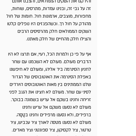
והידקנו את השקים הממולאים, והצבנו אותם
זה על גבי זה, ובנינו עמדות, מתרסים, שוחות,
מחפורות, מוצבים, ארמונות חול. חומות של חול
מהודק על חול רך. וכשהפגזים היו נופלים קלטו
השקים הממולאים חלק מהרסיסים הרבים
והצילו חלק מהחיים של חלק מאִתנו.
אף על פי כן ולמרות הכל, רעיי, אם תרצו לא היו
הדברים מעולם. מעולם לא השכמנו עם שחר
לחניון הסינרמה ביד אליהו, ומעולם לא חיפשנו
באפלת הסינרמה את האוטובוסים של הגדוד
שלנו הממתינים בין מאות האוטובוסים היורדים
לסיני עם שחר. מעולם לא חצינו את הנגב לפני
זריחה וחנינו בשקם אל עריש בשמונה בבוקר.
מעולם לא נסענו משקם אל עריש וחנינו
ברפידים, ולא נסענו מרפידים וחנינו בטָסָה.
מעולם לא נסענו מטסה לאורך ציר עכביש, ציר
טרטור, ציר לקסיקון, ציר ספונטני וציר מאדים.