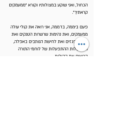
הכחול, ואני שוקע במצולותיו וקורא "ממעמקים
קראתיך".
פעם ביממה, בדממה, אני רואה את קולי עולה
ממעמקים, ואת נהימות שרשרות הטנקים ואת
מפץ הפגזים ואת לחישת הנותבים באפלה,
ואת קולות ההתפעלות של לוחמי התורה
הרואים את הקולות.
והטנקים אונסים את החולות.
אני חוזר שנית: הלוחמים רואים את הקולות
והטנקים אונסים את החולות. הם מהדקים
אותם לאדמה ורוכנים קדימה בלהט. הקנים
שלהם מזדקרים בפראות כלפי השמים,
והשרשראות נוהמות. בחולות המתפתלים
נחרצים חריצים של כאב, ומסך רועד של אדים
שקופים עולה באש ואיננו אוּכָּל.
לפתע מגיחים שני פאנטומים מתוך האופק