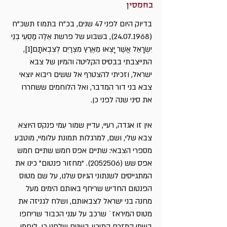
בחמסין
בדיוק היום לפני 47 שנים, בכ"ח בתמוז תשכ"ח
(24.07.1968)
, בשבוע של פרשת אֵלֶּה מַסְעֵי בְנֵי
יִשְׂרָאֵל אֲשֶׁר יָצְאוּ מֵאֶרֶץ מִצְרַיִם לְצִבְאֹתָם
[1]
,
התייצבתי בבסיס הקליטה והמיון של צבא
ישראל, וזכיתי להצטרף אל ששים ריבוא יוצאי
צבא בני דור המדבר, ואל הלוחמים ששחררו
את סיני שנה לפני כן.
אין זו אגדה, רעיי, עדיין שמור עִמי פנקס היוצא
צבא שלי, ושם, למרגלות תמונת עלומיי, מוטבע
מספרי הצבאי: שתיים אפס חמש שתיים חמש
אפס שש
(2052506)
. "מחזור פנטום" כינו את
המתגייסים לשנתוני הגיוס שלנו, על שם מטוס
הפנטום החדיש שריחף באותם הימים מעל
מחנה בני ישראל לצבאותם, ושלח לגניזה את
מטוס המיראז` שרכב על ענני הכבוד שריחפו
בשמי המזרח התיכון בשנים שלפני כן. לוחמי