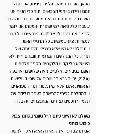
מכאן, מערבות מואב על ירדן יריחו, אני הוגה
יומם ולילה ביומניי הצבאיים. תוך כדי הגייה אני
משדרג לשפת התורה את מסעי הכיבוש וההגנה
שעברו עלי. כיאה למי שתורתו אמנותו אני לומד
להפוך את כל הנו"ן צדי"קים הצבאיים של עברי
לנקודות ציון שמימיות. כל תרגילי האש
שתרגלתי לא היו אלא תרגילי מלחמתה של
תורה. כל המקלעים והמרגמות שבהם יריתי לא
היו אלא כלי קֹדש הלקוחים מספר מלחמות
השם בגיבורים. אלפיים מאה שלושים וארבעה
(2134) ימי הצבא הרשומים על שמי בשלישות
הראשית אינם אלא ימי תלמוד תורה מפוארים
שבמהלכם זכיתי להתאבק בעפר רגליהם של
תלמידי חכמים נצחיים המתנצחים זה בזה.
מעולם לא הייתי סתם חייל גשמי בסתם צבא
כיבוש כוחני
אם תרצו, רעיי, אין זו אגדה אלא הלכה למשה