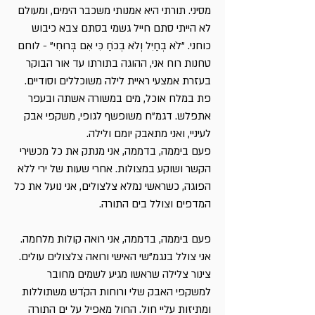
מסיני. תורתי היא אמנותי משכבר הימים, ומעולם
לא הייתי סתם חייל גשמי בסתם צבא כיבוש
כוחני. "לֹא בְחַיִל וְלֹא בְכֹחַ כִּי אִם בְּרוּחִי" - לוחם
טחנות רוח אני, ההוגה בתורתו עד אור הבוקר
בעזרת אמצעי ראיית לילה משוכללים וסודיים.
פת במלח אוכל, מים במשורה אשתה ובעפר
אתפלש. דגמ"ח משופשף לגופי, משקפי אבק
לעיניי, ואני מתאבק יומם ולילה.
פעם ביממה, בדממה, אני מנתק את כל מכשירי
הקשר ושוקע במצולות. אחרי שעות של ירי ללא
הפוגה, כשראשי נמלא צלצולים, אני נועל את כל
המדפים וצולל בים התורה.
פעם ביממה, בדממה, אני רואה קולות מלחמה.
אני צולל בנגמ"שי האישי ורואה צלצולים עולים.
צינור צלילה שראשו מגיע לשמים מחובר
למשקפי האבק שלי ורוחות הקֹדש משתוללות
ומתיזות עליי חול. החול מאפיל על ים התורה