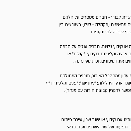
גדת לבנך" - חברים מספרים על חלקם
 מתאימים (מקהלה + סולו) משובצים בין
רף לשירה לפי תקופות .
 או קיבוץ גלויות. חברים עולים על הבמה
ם ארצה וקליטתם בקיבוץ. "קולית" או
ם את הסיפורים, וכן קטעי נגינה .
 מועדון זמר לכל הציבור, תוכנית המחולקת
 ארץ; היו לילות; "ניגון ישן"; "פנים וקלסתרון "ף
אפשר להקרין קבוצת חידות עם מנחה).
ית עם קיבוץ או ישוב שכן, עיירת פיתוח
- הופעות של שני הישובים ועוד. כדאי