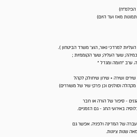
 הפלמ"ח)
תמונות מאז ועד היום)
עליות למרדכי נאור, הוצ' משרד הביטחון ).
יהה; שער העליה; שער הקוממיות ;
 ערב "חומה ומגדל "
שירים ושירה + שירון שיחולק לקהל
קהלה וסולנים וכן פרקי שיר של משוררים)
נים - סיפור של הורה או חבר
סיה באירועי החג - גם הזמניים.
מעברה של המדינה ולפניה. אפשר גם
ה שנות ציונות.