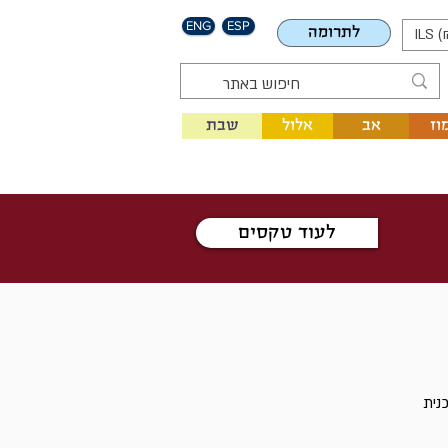
ENG
ESP
לתרומה
ILS (
וז
אב
אלול
שבת
לעוד טקסים
נית