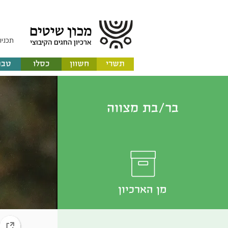
תכניו
תשרי
חשוון
כסלו
טבת
בר/בת מצווה
מן הארכיון