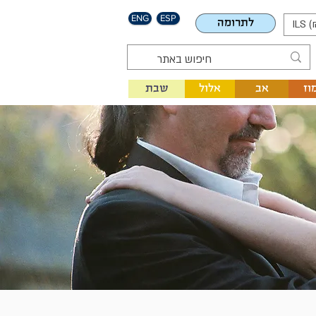
ENG
ESP
לתרומה
ILS (
וז
אב
אלול
שבת