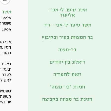
אשר סיפר לי אבי -
אשר ס
אליעזר
אליעזר נ
משמר הש
אשר סיפר לי אבי - דוד
1964
בר המצווה בעיר ובקיבוץ
אבי מס
המיועדת
בר-מצוה
כמובן 
דיאלוג בין יהודים
כאשר נ
"בעל ה
וזאת לתעודה
לעבר ה
לאט לא
חגיגת "בר-מצוה"
כשסיימ
מעשה-י
חגיגת בר מצווה בקבוצה
יום הי