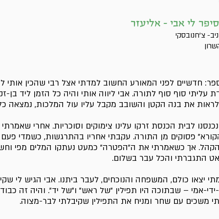
יפר לי אבי - אליעזר
יב- צ'חנובסקי
רון
פר: חדשיים לפני המאורע החשוב למדתי אצל רבי שהכין אותי
 עליתי סוף סוף לתורה. אבי ליווה אותי והיה כל הזמן ליד בן-זק
לראות את בנה הקטן והשובב מקבל עליו עול המלכות, נמצאה כל
כנסנו לבית הכנסת זרקו עלינו צימוקים וסוכריות. אחרי שאמרת
קורא" פסוקים מן התורה. עקבתי אחריו בהתרגשות, כשמדי פעם 
קהל. אך כשאמרתי את ה"הפטרה" כמעט נעתקו המלים מפי וחשב
ט התגברתי והכל עבר בשלום.
תי יצאו כולם, המשפחה והנוכחים, לעבר ביתנו. אבי הגיש לי שקי
די-אמי – שבתוכה היו תפילין "של ראש" ו"של יד". והיה זה כבוד 
יתי משכים עם שחר ומניח את התפילין שקיבלתי לבר-מצוה.