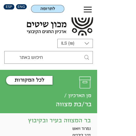
ESP
ENG
לתרומה
ILS (₪)
לכל המקורות
מן הארכיון /
בר/בת מצווה
בר המצווה בעיר ובקיבוץ
נמרוד ויואש
דבר לילדים