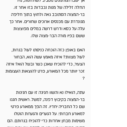
אך ישבו המוזמנים מסביב לשולחנות, מיד
החלה זלילה של מנות נכבדות בזו אחר זו.
בר-המצוה הסתובב גאה ולחוץ בתוך חליפה
מגונדרת עם מכנסים ארוכים שחורים. אחר כך
עלה על כסא ודרש דרשה במלים מפוצצות
ששם בפיו מורה הבר-מצוה שלו.
האם באופן כזה הוכחה כניסתו לעול בגרות,
לעול מצוות? איזה מאמץ עשה הוא, הבחור
הצעיר, כדי להוכיח שאכן כשר ובשל הוא? איזה
זכר יוותר מכל המאורע, פרט להוצאות העצומות
?
עתה, הואילו נא והשוו חגיגה זו עם חגיגות
בר-המצוה בקיבוץ דפנה, למשל. ראשית חגגו
שם כל החבריה יחדיו. זה הפך ממאורע פרטי
למאורע חברותי. על הנערים והנערות הוטלו
משימות מבחן אחדות כדי להוכיח בגרותם. הם