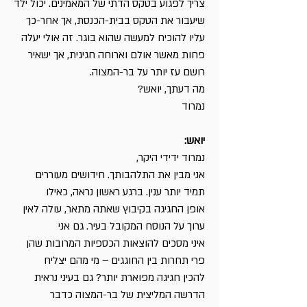
צריך לפגוע בטקס הדתי של המאמינים. יכול ילד
שיעבור את הטקס בבית-הכנסת, אך אחר-כך
עליו להוכיח למעשה שהוא בוגר. זה אולי יעלה
פחות מאשר אולם וארוחה חגיגית, אך ישאיר
רושם עז יותר על בר-המצוה.
מה דעתך, יואש?
נמרוד
יואש:
נמרוד ידידי היקר,
אני מבין את התלהבותך. חידושים מעוררים
תמיד יותר ענין. ברגע ראשון נראה, כאילו
אופן החגיגה בקיבוץ שאתה מתאר, עולה לאין
ערוך על הנוסח המקובל בעיר. גם אני
איני מסכים להוצאות הכספיות המרובות שהן
פרי תחרות בין החוגגים – מי מהם יצליח
להכין חגיגה מפוארת יותר? גם בעיני נראית
הדרשה המליצית של בר-המצוה כדבר