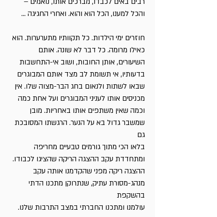
רבים באים לכבדו, מברכים אותו, נואמים –
והכל למענו, הכל הוא והוא. ואחרי החגיגה ...
חוזרים ימי הילדות. כל תקוותיו מתערערות. הוא
כאילו מרומה. כל דבר לא שונה. אותם
השיעורים, אותן החובות, ושוב אי-התחשבות
בדעותיו, אי תשומת לב מצד אותם המבוגרים
שבאו לשתות ולנאום בחג הבר-מצוה שלו. אין
מכניסים אותו לעניני המבוגרים ועל אחת כמה
וכמה שאין משתפים אותו באחריות. מובן
שמשבר גדול בא על הנער. הרגשתו המסובכת
גם
בלאו הכי מתוך גורמים טבעיים מחריפה
ומתחדדת עקב ההצגה הריקה שהציגו לכבודו.
ההצגה ריקה מפני שהקדמנו אותה עקב
מנהג-מסורת עתיק, שנתרוקן מתכנו הדתי
בהשקפת
עולמנו ומתכנו החברתי במצב התרבות שלנו.