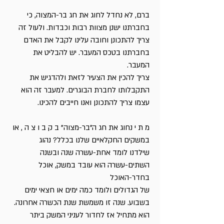
ברם, לא נחדל לחוג את חג בר-המצוה, כי
בחברתנו ישנן מצוות רבות וכבדות. ולעול זה
צריך להתכונן וחובה עלינו לקבל את האדם
בחברתנו בטכס המעבר. יש להבליט את
המעבר.
צריך להכין את הצעיר לזאת ולהדגיש את
התקבלותו לחברת הבוגרים. למעבר זה הוא
עצמו צריך להתכונן ואנו חייבים להכינו.
מ ת י נחוג את חג ה"בר-מצוה" ב ק ב ו צ ה , או
במשקים החקלאיים שלנו בכלל? נהוג
שילדנו לומד אחת-עשרה שנה ובשנה
השתים-עשרה הוא עובד במשק, אוכל
בחדר-האוכל
של הגדולים ולומד כמה ימים או חצאי ימים
בשבוע. שנה זו משמשת שנת הכשרה אחרונה.
הוא מתחיל אז לחדור לעניני המשק ביתר