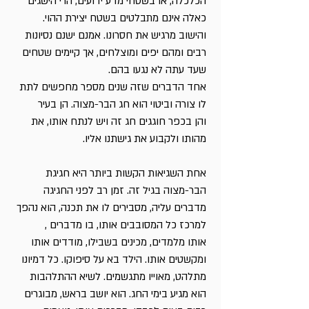
הכלכלה, או בשטחי מדע ידועים, הרי הישגים
כאלה אינם מתבלטים בשטח יצירת ההוי.
והישוב מרגיש את חסרונו. אמנם ישנם נסיונות
רבים ומהם יפים ומוצלחים, אך קיימים שטחים
שעד עתה לא נגעו בהם.
אחד הדברים שזה שנים מספר מחפשים לתת
לו צורה וביטוי הוא חג הבר-מצוה. הן בעיר
והן בכפר חוגגים חג זה ויש לנתח אותו, את
מהותו ולקבוע את גישתנו אליו.
אחת השגיאות הקשות ביותר היא חגיגת
הבר-מצוה בגיל זה. זמן רב לפני החגיגה
מדברים עליה, מסבירים לו את תכנה, הוא נהפך
למרכז כל המסובבים אותו, בו מדברים ,
אותו מלמדים, מכינים בשבילו, מודדים אותו
ומקשטים אותו. הילד בא על סיפוקו. כל דמיונו
מתלהט, מאוייו מתגשמים. לשיא ההתלהבות
הוא מגיע בימי החג. הוא יושב בראש, מבוגרים