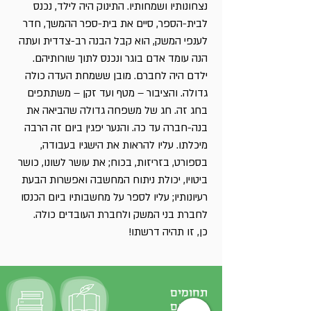
נצחונותיו ושמחותיו. התינוק היה לילד, נכנס
לבית-הספר, סיים את בית-ספר ההמשך, חדר
לענפי המשק, הוא קבל הבנה רב-צדדית ועתה
הנה עומד אדם בוגר ונכנס לתוך שורותיהם.
ילדם היה לחברם. מובן ששמחת העדה כולה
גדולה. והציבור – מטף ועד זקן – משתתפים
בחג זה. חג של משפחה גדולה שהביאה את
בנה-חברה עד כה. והנער יפגין ביום זה הרבה
מיכלתו. עליו להראות את הישגיו בעבודה,
בספורט, בזריזות, בכוח; את עושר לשונו, כושר
ביטויו, יכולת ניתוח המחשבה ואפשרות הבעת
רעיונותיו; עליו לספר על מחשבותיו ביום הכנסו
לחברת בני המשק ולחברת העובדים כולה.
כן, זו תהיה דרשתו!
תחומים
נוספים