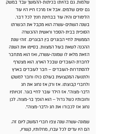
שלמות. גם בהיותו בכיתות-ההמשך עבד במשק
גם ימים שלמים. אבל אז מרכז חייו היו עוד
הלימודים והיה עוד בבחינת חניך לכל דבר.
בשנה השתים-עשרה הוא מקבל את הכשרתו
הסופית בבית-הספר וראשית ההכשרה
הממשית לחיי הבוגרים בין הבוגרים. זוהי שנת
ההכנה לשאת בעול המצוות. בסיימו את השנה
הזאת מלאו לו שמונה-עשרה, ואז הוא מתחבר
לחברת-העובדים שבכל הארץ. הוא מצטרף
להסתדרות-העובדים – חבר לעובדים בארץ
ולתנועה המקצועית בעולם כולו וחבר למשקו
ולחברי קבוצתו. אז ורק אז נחוג את חג
ה"בר-מצוה". אז הילד עובר לחיי בוגר. זכויותיו
וחובותיו כשל גדול – הוא הופך בר-מצוה. לכן
נחוג אז לכבודו את חג-ה"בר-מצוה".
שמונה-עשרה שנה צפו חברי המשק ליום זה.
הם היו עדים לכל עברו, מחלותיו, קשריו,