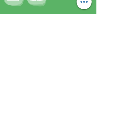
מעוניינ/ת בחומרים נוספים ועדכונים?
בוא/י נשמור על קשר:
שם מלא
*
דואר אלקטרוני
*
אני מסכים/ה לקבל דיוור ממכון שיטים, 
וקראתי את 
מדיניות הפרטיות
 של 