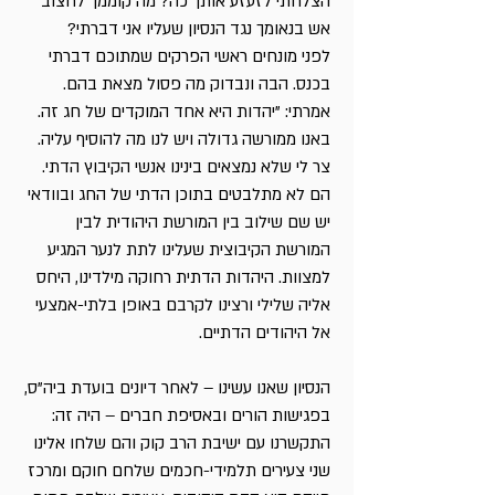
הצלחתי לזעזע אותך כה? מה קוממך לחצוב
אש בנאומך נגד הנסיון שעליו אני דברתי?
לפני מונחים ראשי הפרקים שמתוכם דברתי
בכנס. הבה ונבדוק מה פסול מצאת בהם.
אמרתי: "יהדות היא אחד המוקדים של חג זה.
באנו ממורשה גדולה ויש לנו מה להוסיף עליה.
צר לי שלא נמצאים בינינו אנשי הקיבוץ הדתי.
הם לא מתלבטים בתוכן הדתי של החג ובוודאי
יש שם שילוב בין המורשת היהודית לבין
המורשת הקיבוצית שעלינו לתת לנער המגיע
למצוות. היהדות הדתית רחוקה מילדינו, היחס
אליה שלילי ורצינו לקרבם באופן בלתי-אמצעי
אל היהודים הדתיים.
הנסיון שאנו עשינו – לאחר דיונים בועדת ביה"ס,
בפגישות הורים ובאסיפת חברים – היה זה:
התקשרנו עם ישיבת הרב קוק והם שלחו אלינו
שני צעירים תלמידי-חכמים שלחם חוקם ומרכז