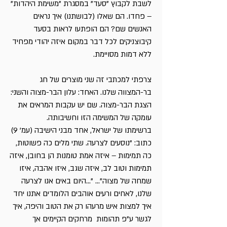
לשבת לקבוץ "סעד" במסגרת "משימת היהדות"
– פחדו. הם שאלו (לבושתנו) איך נראים
האנשים שם? הם הופתעו לראות בסעד
קיבוצניקים לכל דבר במקום איזה יהודי מפחיד
ללא דמות מסויימת.
צרפתי למכתבי זה שני מוצרים של חג
בר-המצווה שלנו. האחד: עלון הבר-מצוה והשני:
הצגת הבר-מצוה. שם יש עקבות המראים את
עומקה של המשימה הזו וחשיבותה.
ברשימתו של ישראל, אחד מבני הישיבה (עמ' 9)
כתוב: "נוסעים לצרעה. שתי מלים כה פשוטות,
כה תמימות – איזה אמת טומנות הן בחובן, איזה
תמימות וטוב לב, איזה שגב, איזו אהבה, איזו
שמחה של מצוה"... "...היום באים אנו לצרעה
שלנו, לאחים ורעים אוהבים הלומדים אתנו יחד
איך למצות איש מרעהו רק את הטוב והיפה, איך
לגשר ע"פ תהומות מרחקים הקיימים אך