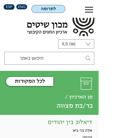
ESP
ENG
לתרומה
ILS (₪)
לכל המקורות
מן הארכיון /
בר/בת מצווה
דיאלוג בין יהודים
אלה בר-גיא
צרעה