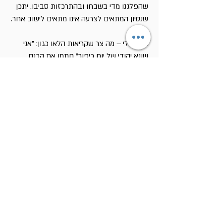
שהפלגנו מדי בשבחו ובהתרכזות סביבו. יתכן
שנסיון המתאים לצרעה אינו מתאים לישוב אחר.
אך צר לי – מה צר שקריאות הלאו כגון: "אני
שונא יהודי של יום כיפור" חתמו את הכנס
והצלו על נסיון חשוב ועמוק שכדאי גם כדאי
להרהר בו וללמוד ממנו.
תחומים
נוספים