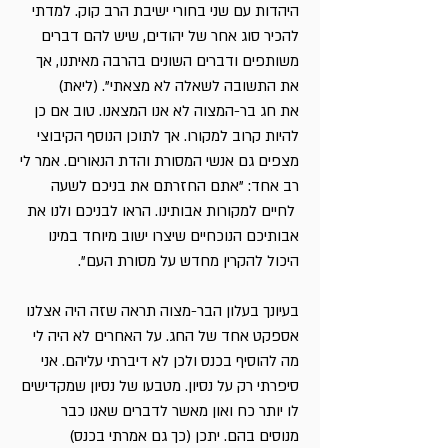
היהדות עם שני בחורי ישיבת הרב קוק. למדתי
להכיר סוג אחר של יהודים, שיש להם דברים
משותפים ודברים השונים בהרבה מאיתנו, אך
את התשובה לשאלה לא מצאתי". (ליאת)
את חג בר-המצוה לא אנו המצאנו. טוב אם כן
להיות קרוב למקורו. אך לתוכן הנוסף הקיבוצי
מצפים גם אנשי המסורת והדת הנאורים. אמר לי
רב אחד: "אתם החזרתם את בניכם לשעה
לחיים למקורות אבותינו. הראו לבניכם ולנו את
אבותיכם הנוכחיים שיצרו ישוב מיוחד במינו
היכול להקרין מחדש על מסורת העם".
בעיונך בעלון הבר-מצוה תראה שזה היה אצלנו
אספקט אחד של החג. על האחרים לא היה לי
מה להוסיף בכנס ולכן לא דיברתי עליהם. אני
סיפרתי רק על נסיון. מטבעו של נסיון שמקדישים
לו יותר כח ואון מאשר לדברים שאנו כבר
מנוסים בהם. יתכן (כך גם אמרתי בכנס)