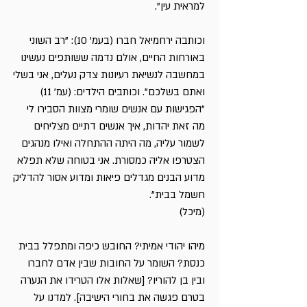
למראית עין".
וכותבה ירחמיאל חברו (בעמ' 10): "רב השוני
באורחות החיים, אולם נדמה ששותפים נעשינו
במחשבה לנשיאת רעיונות צדק נעלים, אני בשלי
ואתם בשלכם". וכותבים הילדים: (עמ' 11)
"הפגישות עם אנשים שומרי מצוות הסבירו לי
מה זאת יהדות, איך אנשים דתיים מצליחים
לשמור עליה, מה היתה ההתחלה ואילו מנהגים
הצטרפו אליה כמסורת. אני בטוחה שלא תפלא
מדוע הבנים מגדלים פיאות ומדוע אסור להדליק
חשמל בבית".
(מיכל)
מיהו יהודי אמיתי? החובש כיפה ומתפלל בבית
כנסת? השומר על החובות שבין אדם לחברו
ובין בן להוריו? [שאלות אלו הטרידו את הנערה
בטרם פגשה את בחורי הישיבה]. למדנו על