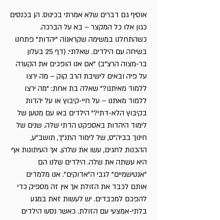
אוסיף גם דברים שלא אמרתי בכינוס. הן בכנסים
כגון אלו כל המקצר – בא על הברכה.
כשהתחלנו במשימה שקראנוה "יהדות" פתחנו
בשיחה עם הילדים. שאלתי: (דף 25 בעלון
בר-מצוה הרצ"ב) "אם אנו הופכים את הקערה
על פיה ובאים לישיבת הרב קוק – מה ירצו
ללמוד מאיתנו?" שאלה בת אחת: "מה ירצו
ללמוד מאתנו – על חיי-קיבוץ או על יהדות
בקיבוץ הלא-דתי?" הילדים באו עם מטען של
לימוד היהדות באספקט הדתי שלה. שנים של
חינוך בביה"ס, של לימוד התנ"ך, תושב"ע,
ההכנות לחגים, עשו את שלהן. אך העיתונות אף
היא עשתה את שלה. הילדים שלנו הם
"אנטישמיים" לגבי ה"אדוקים". אנו מלמדים
אותם לכבד את הזולת אך אין זה מספיק כדי
להפכם למכבדים. יש לעשות זאת במגע
בלתי-אמצעי עם הזולת. כאשר נסעו הילדים