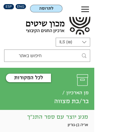
ESP
ENG
לתרומה
ILS (₪)
לכל המקורות
מן הארכיון /
בר/בת מצווה
מגע יוצר עם ספר התנ"ך
אריה בן-גוריון