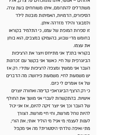
אלוהים – אנושי, איתו מתווכחים על צדק, אליו
משתדלים להתרומם, איתו משוחחים בעת צרה.
הסיפורים, הדמויות, האמיתות מובנות לילד
ולמבוגר והילד מזדהה איתן.
זו ספרות המופת של עמנו, כי התלמיד בקוראו
בחומש מדי שבוע, בהעמיקו במצבים, הוא בוחן
את עצמו.
בקוראי בתנ"ך אני מתייחס ויוצר את הרציפות
הביוגרפית של חיי. כאשר אני בקשר עם זכרונות
העבר אני ממשיך ומצפה לרציפות עתידי. רק אז
יש משמעות לחיי. משמעות פירושה: מה הדברים
של אז אומרים לי כיום.
כי רק הרצף הביוגראפי קדימה ואחורה יוצרים
אישיות. בהתקשרות לעברי אני מושך את החולף
של העבר וכך אני יוצר זיקה להיום, אז אני יכול
להיות נוחל מורשת, וחי חיי מורשת. הצורך
לענות לעצמי: מי אני? מי הוליד אותי, את הורי,
מתי ואיפה נולדתי היסטורית? מה אני מקפל