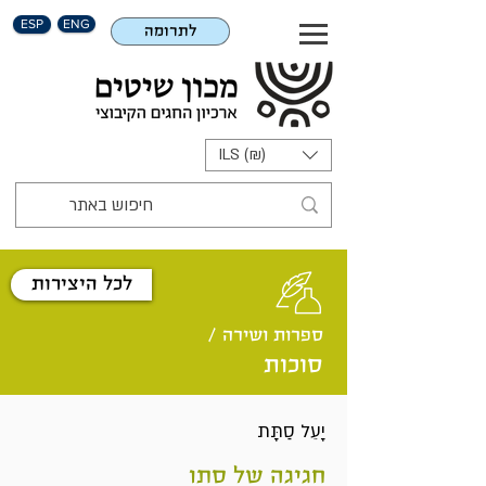
ESP
ENG
לתרומה
ILS (₪)
לכל היצירות
ספרות ושירה /
סוכות
יָעֵל סַתָּת
חגיגה של סתו