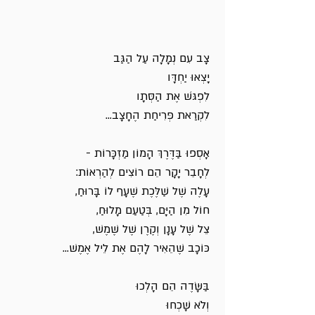
צָב עִם נְמָלָה עַל הַגַּב
יָצְאוּ יַחְדָּו
לִפְגֹּשׁ אֶת הַסְּתָו
לִקְרַאת פְּרִיחַת הֶחָצָב...
אָסְפוּ בַּדֶּרֶךְ הָמוֹן מַזְכָּרוֹת -
לְחָבֵר יָקָר הֵם רוֹצִים לְהַרְאוֹת:
עָלֶה שֶׁל שַׁלֶּכֶת שֶׁעָף לוֹ בָּרוּחַ,
חוֹל מִן הַיָּם, בְּטַעַם מָלוּחַ,
צֵל שֶׁל עָנָן וְקֶרֶן שֶׁל שֶׁמֶשׁ,
כּוֹכָב שֶׁהֵאִיר לָהֶם אֶת לֵיל אֶמֶשׁ...
בַּשָּׂדֶה הֵם הָלְכוּ
וְלֹא שָׁכְחוּ