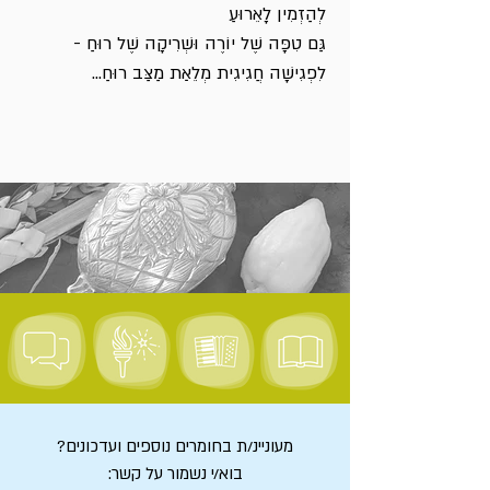
לְהַזְמִין לָאֵרוּעַ
גַּם טִפָּה שֶׁל יוֹרֶה וּשְׁרִיקָה שֶׁל רוּחַ -
לִפְגִישָׁה חֲגִיגִית מְלֵאַת מַצַּב רוּחַ...
מעוניינ/ת בחומרים נוספים ועדכונים?
בוא/י נשמור על קשר: