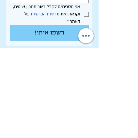
אני מסכים/ה לקבל דיוור ממכון שיטים, 
וקראתי את 
מדיניות הפרטיות
 של 
האתר
*
רשמו אותי!
תקנון האתר - שימוש, פרטיות וסחר
הצהרת נגישות
רשימת פרסומי המכון
לחיפוש בארכיון המלא
לוח תכנון שנתי תשפ"ו
לתרום למכון שיטים
שמירה על זכויות יוצרים