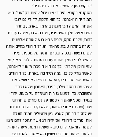
"ויבקש המן להשמיד את כל היהודים".
מסקנתי כקורא: היהודי אינו יכול להיות רק "אני". הוא
תמיד יהיה "אנחנו". כך הוא הלקח, לדידי, גם לגבי
אסתר: האשה הכי מוגנת בהרמון ובארמון, בחדרו
הפרטי של מלך האימפריה, שם היא רק אשה נעדרת
זהות, מלכת סקס, ולפתע בא רגע לאותה אלמונית -
"נערה בתולה טובת מראה". הגורל היהודי מחייב אותה
לשים נפשה בכפה, ובטרם תתערטל גופנית, עליה
להציג לפני המלך את תעודת הזהות שלה: מי אני, מי
עמי והיכן מולדתי. וכך גם היא הופכת מ"אני" ל"אנחנו",
כאשר גורל כל בני עמה תלוי בה, באחת. כל היהודים.
כאשר אני מסיים לקרוא את המגילה אני שואל את
עצמי מה המסר שלה, בפרק האחרון שלא נכתב.
ותשובתי: כדי למנוע גזירות השמדה על מיעוט יהודי
בגולה ומפני שאסור לסמוך על נס פורים שיתרחש
שוב (ומה גם אחרי השואה, שלא קרה בה נס פורים) -
יש לחזור הביתה, לארץ ציון וירושלים ממנה הוגלה
אותו מרדכי היהודי, ואז יהיה חג אשר "נהפך להם מיגון
לשמחה ומאבל ליום טוב - ומשלוח מנות איש לרעהו".
כל עוד יישאר מרדכי בשושן הוא יצטרך להתחפש.