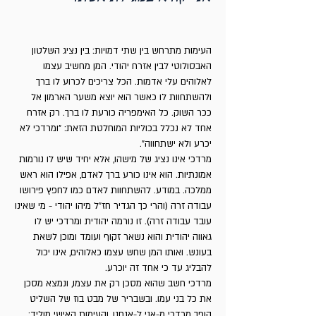
העימות מתרחש בין שתי דמויות: בין נציג השלטון
האבסולוטי לבין אזרח יהודי. המן מחשיב עצמו
לאלוהים עלי אדמות. הכל צריכים לכרוע לו ברך
ולהשתחוות לו כאשר הוא יוצא משער הארמון אל
ככר השוק. כל האימפריה כורעת לו ברך. רק אזרח
אחד לא נכלל בכוליות המוחלטת הזאת: "ומרדכי לא
יכרע ולא ישתחווה".
מרדכי אינו נציג של מישהו, אלא יחיד שיש לו נורמות
אמונתיות. הוא אינו כורע ברך לאדם, אפילו הוא ראש
ממלכה. במודע. להשתחוות לאדם כמו לחפץ פירושו
עבודה זרה (והרי כך הגדיר חז"ל מיהו יהודי - מי שאינו
עובד עבודה זרה). זו נורמה יהודית ומרדכי יש לו
גאווה יהודית והוא נשאר זקוף ועומד ומוכן לשאת
בעונש. ואותו המן שחש עצמו כאלוהים, אינו יכול
להבליג עד כי אחד זה יוכרע.
מרדכי חשב שהוא מסכן רק את עצמו, ונמצא מסכן
את כל בני עמו. ובשבריר של מבט בוז של השליט
הופך מרדכי מ-אני ל-אנחנו, והעימות האישי מוליד: